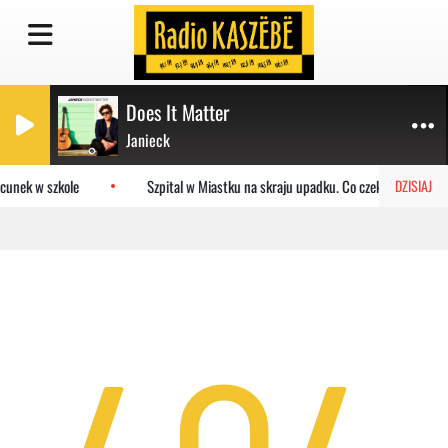
Does It Matter
Janieck
cunek w szkole
Szpital w Miastku na skraju upadku. Co czeka placówkę?
DZISIAJ