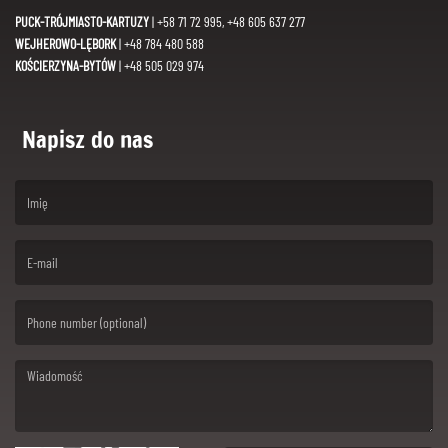
PUCK-TRÓJMIASTO-KARTUZY
| +58 71 72 995, +48 605 637 277
WEJHEROWO-LĘBORK
| +48 784 480 588
KOŚCIERZYNA-BYTÓW
| +48 505 029 974
Napisz do nas
(First name is required )
(Email is required. )
(Message is required. )