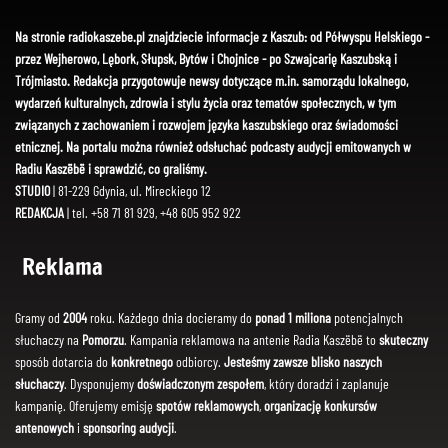
Na stronie radiokaszebe.pl znajdziecie informacje z Kaszub: od Półwyspu Helskiego -
przez Wejherowo, Lębork, Słupsk, Bytów i Chojnice - po Szwajcarię Kaszubską i
Trójmiasto. Redakcja przygotowuje newsy dotyczące m.in. samorządu lokalnego,
wydarzeń kulturalnych, zdrowia i stylu życia oraz tematów społecznych, w tym
związanych z zachowaniem i rozwojem języka kaszubskiego oraz świadomości
etnicznej. Na portalu można również odsłuchać podcasty audycji emitowanych w
Radiu Kaszëbë i sprawdzić, co graliśmy.
STUDIO
| 81-229 Gdynia, ul. Mireckiego 12
REDAKCJA
| tel. +58 71 81 929, +48 605 952 922
Reklama
Gramy od
2004
roku. Każdego dnia docieramy do
ponad 1 miliona
potencjalnych
słuchaczy na
Pomorzu
. Kampania reklamowa na antenie Radia Kaszëbë to
skuteczny
sposób dotarcia do
konkretnego
odbiorcy.
Jesteśmy zawsze blisko naszych
słuchaczy
. Dysponujemy
doświadczonym zespołem
, który doradzi i zaplanuje
kampanię. Oferujemy emisję
spotów reklamowych
,
organizację konkursów
antenowych
i
sponsoring audycji
.