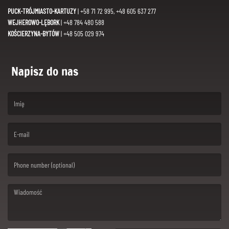
PUCK-TRÓJMIASTO-KARTUZY
| +58 71 72 995, +48 605 637 277
WEJHEROWO-LĘBORK
| +48 784 480 588
KOŚCIERZYNA-BYTÓW
| +48 505 029 974
Napisz do nas
(First name is required )
(Email is required. )
(Message is required. )