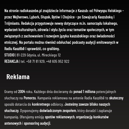
Na stronie radiokaszebe.pl znajdziecie informacje z Kaszub: od Półwyspu Helskiego -
przez Wejherowo, Lębork, Słupsk, Bytów i Chojnice - po Szwajcarię Kaszubską i
Trójmiasto. Redakcja przygotowuje newsy dotyczące m.in. samorządu lokalnego,
wydarzeń kulturalnych, zdrowia i stylu życia oraz tematów społecznych, w tym
związanych z zachowaniem i rozwojem języka kaszubskiego oraz świadomości
etnicznej. Na portalu można również odsłuchać podcasty audycji emitowanych w
Radiu Kaszëbë i sprawdzić, co graliśmy.
STUDIO
| 81-229 Gdynia, ul. Mireckiego 12
REDAKCJA
| tel. +58 71 81 929, +48 605 952 922
Reklama
Gramy od
2004
roku. Każdego dnia docieramy do
ponad 1 miliona
potencjalnych
słuchaczy na
Pomorzu
. Kampania reklamowa na antenie Radia Kaszëbë to
skuteczny
sposób dotarcia do
konkretnego
odbiorcy.
Jesteśmy zawsze blisko naszych
słuchaczy
. Dysponujemy
doświadczonym zespołem
, który doradzi i zaplanuje
kampanię. Oferujemy emisję
spotów reklamowych
,
organizację konkursów
antenowych
i
sponsoring audycji
.