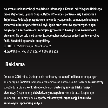
Na stronie radiokaszebe.pl znajdziecie informacje z Kaszub: od Półwyspu Helskiego -
przez Wejherowo, Lębork, Słupsk, Bytów i Chojnice - po Szwajcarię Kaszubską i
Trójmiasto. Redakcja przygotowuje newsy dotyczące m.in. samorządu lokalnego,
wydarzeń kulturalnych, zdrowia i stylu życia oraz tematów społecznych, w tym
związanych z zachowaniem i rozwojem języka kaszubskiego oraz świadomości
etnicznej. Na portalu można również odsłuchać podcasty audycji emitowanych w
Radiu Kaszëbë i sprawdzić, co graliśmy.
STUDIO
| 81-229 Gdynia, ul. Mireckiego 12
REDAKCJA
| tel. +58 71 81 929, +48 605 952 922
Reklama
Gramy od
2004
roku. Każdego dnia docieramy do
ponad 1 miliona
potencjalnych
słuchaczy na
Pomorzu
. Kampania reklamowa na antenie Radia Kaszëbë to
skuteczny
sposób dotarcia do
konkretnego
odbiorcy.
Jesteśmy zawsze blisko naszych
słuchaczy
. Dysponujemy
doświadczonym zespołem
, który doradzi i zaplanuje
kampanię. Oferujemy emisję
spotów reklamowych
,
organizację konkursów
antenowych
i
sponsoring audycji
.