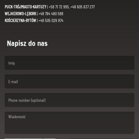
PUCK-TRÓJMIASTO-KARTUZY
| +58 71 72 995, +48 605 637 277
WEJHEROWO-LĘBORK
| +48 784 480 588
KOŚCIERZYNA-BYTÓW
| +48 505 029 974
Napisz do nas
(First name is required )
(Email is required. )
(Message is required. )