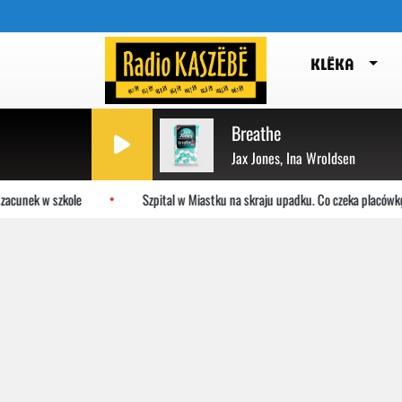
KLËKA
Breathe
Jax Jones, Ina Wroldsen
acunek w szkole
Szpital w Miastku na skraju upadku. Co czeka placówkę?