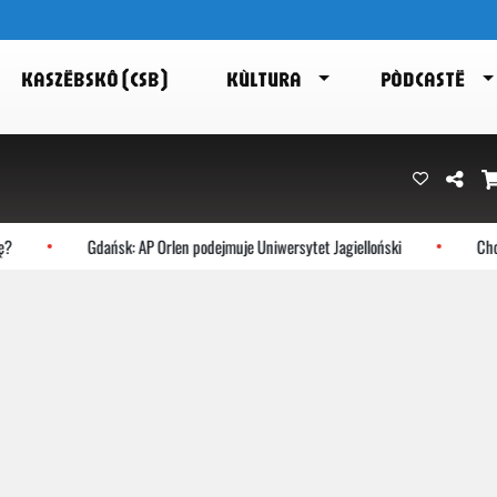
KASZËBSKÔ (CSB)
KÙLTURA
PÒDCASTË
Gdańsk: AP Orlen podejmuje Uniwersytet Jagielloński
Chocz