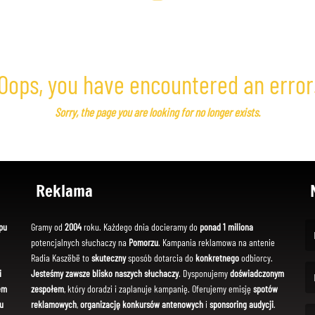
Oops, you have encountered an error
Sorry, the page you are looking for no longer exists.
Reklama
pu
Gramy od
2004
roku. Każdego dnia docieramy do
ponad 1 miliona
potencjalnych słuchaczy na
Pomorzu
. Kampania reklamowa na antenie
(Fi
Radia Kaszëbë to
skuteczny
sposób dotarcia do
konkretnego
odbiorcy.
i
Jesteśmy zawsze blisko naszych słuchaczy
. Dysponujemy
doświadczonym
em
zespołem
, który doradzi i zaplanuje kampanię. Oferujemy emisję
spotów
(Em
u
reklamowych
,
organizację konkursów antenowych
i
sponsoring audycji
.