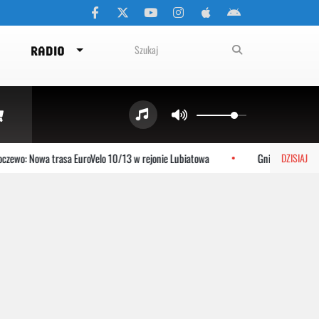
RADIO
ewo: Nowa trasa EuroVelo 10/13 w rejonie Lubiatowa
Gniewino: Stolem 
DZISIAJ