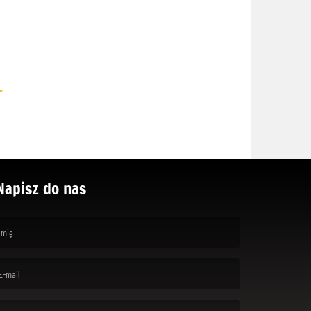
.
Napisz do nas
rst name is required )
ail is required. )