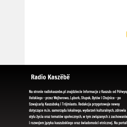
Radio Kaszëbë
Na stronie radiokaszebe.pl znajdziecie informacje z Kaszub: od Półwys
Helskiego - przez Wejherowo, Lębork, Słupsk, Bytów i Chojnice - po
Szwajcarię Kaszubską i Trójmiasto. Redakcja przygotowuje newsy
dotyczące m.in. samorządu lokalnego, wydarzeń kulturalnych, zdrowia 
stylu życia oraz tematów społecznych, w tym związanych z zachowani
i rozwojem języka kaszubskiego oraz świadomości etnicznej. Na portal