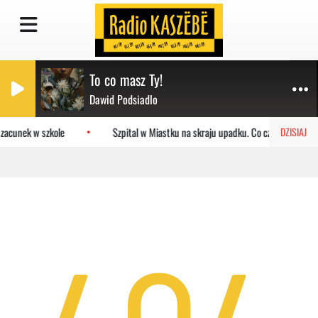
To co masz Ty!
Dawid Podsiadlo
szacunek w szkole
Szpital w Miastku na skraju upadku. Co czeka placówk
DZISIAJ