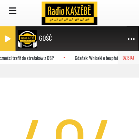
GOŚĆ
zności trafił do strażaków z OSP
Gdańsk: Wnioski o bezpłatne obiady dl
DZISIAJ