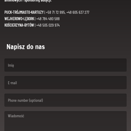
PUCK-TRÓJMIASTO-KARTUZY
| +58 71 72 995, +48 605 637 277
WEJHEROWO-LĘBORK
| +48 784 480 588
KOŚCIERZYNA-BYTÓW
| +48 505 029 974
Napisz do nas
(First name is required )
(Email is required. )