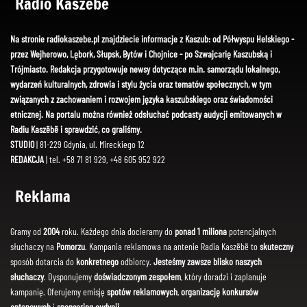
Radio Kaszëbë
Na stronie radiokaszebe.pl znajdziecie informacje z Kaszub: od Półwyspu Helskiego -
przez Wejherowo, Lębork, Słupsk, Bytów i Chojnice - po Szwajcarię Kaszubską i
Trójmiasto. Redakcja przygotowuje newsy dotyczące m.in. samorządu lokalnego,
wydarzeń kulturalnych, zdrowia i stylu życia oraz tematów społecznych, w tym
związanych z zachowaniem i rozwojem języka kaszubskiego oraz świadomości
etnicznej. Na portalu można również odsłuchać podcasty audycji emitowanych w
Radiu Kaszëbë i sprawdzić, co graliśmy.
STUDIO
| 81-229 Gdynia, ul. Mireckiego 12
REDAKCJA
| tel. +58 71 81 929, +48 605 952 922
Reklama
Gramy od
2004
roku. Każdego dnia docieramy do
ponad 1 miliona
potencjalnych
słuchaczy na
Pomorzu
. Kampania reklamowa na antenie Radia Kaszëbë to
skuteczny
sposób dotarcia do
konkretnego
odbiorcy.
Jesteśmy zawsze blisko naszych
słuchaczy
. Dysponujemy
doświadczonym zespołem
, który doradzi i zaplanuje
kampanię. Oferujemy emisję
spotów reklamowych
,
organizację konkursów
antenowych
i
sponsoring audycji
.