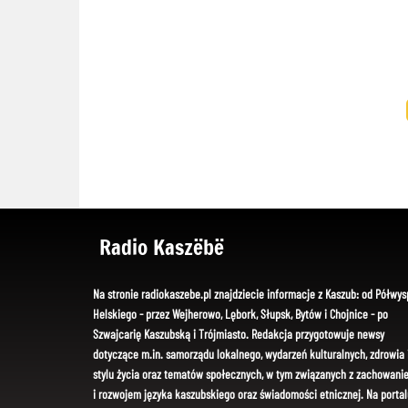
Radio Kaszëbë
Na stronie radiokaszebe.pl znajdziecie informacje z Kaszub: od Półwys
Helskiego - przez Wejherowo, Lębork, Słupsk, Bytów i Chojnice - po
Szwajcarię Kaszubską i Trójmiasto. Redakcja przygotowuje newsy
dotyczące m.in. samorządu lokalnego, wydarzeń kulturalnych, zdrowia 
stylu życia oraz tematów społecznych, w tym związanych z zachowani
i rozwojem języka kaszubskiego oraz świadomości etnicznej. Na portal