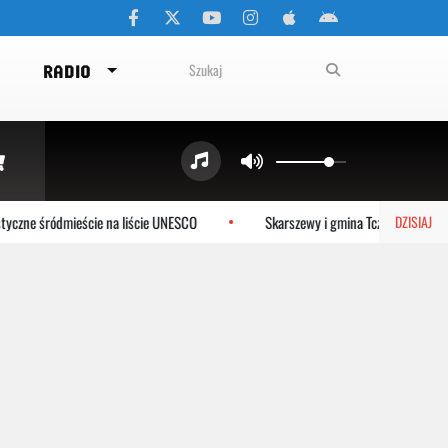
RADIO
czne śródmieście na liście UNESCO
Skarszewy i gmina Tczew dołączają
DZISIAJ