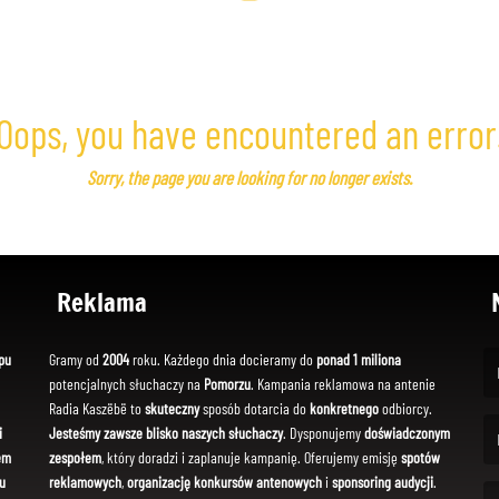
Oops, you have encountered an error
Sorry, the page you are looking for no longer exists.
Reklama
pu
Gramy od
2004
roku. Każdego dnia docieramy do
ponad 1 miliona
potencjalnych słuchaczy na
Pomorzu
. Kampania reklamowa na antenie
(Fi
Radia Kaszëbë to
skuteczny
sposób dotarcia do
konkretnego
odbiorcy.
i
Jesteśmy zawsze blisko naszych słuchaczy
. Dysponujemy
doświadczonym
em
zespołem
, który doradzi i zaplanuje kampanię. Oferujemy emisję
spotów
(Em
u
reklamowych
,
organizację konkursów antenowych
i
sponsoring audycji
.