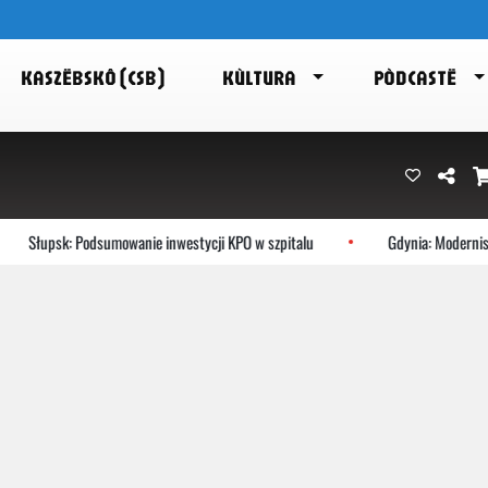
KASZËBSKÔ (CSB)
KÙLTURA
PÒDCASTË
Słupsk: Podsumowanie inwestycji KPO w szpitalu
Gdynia: Modernisty