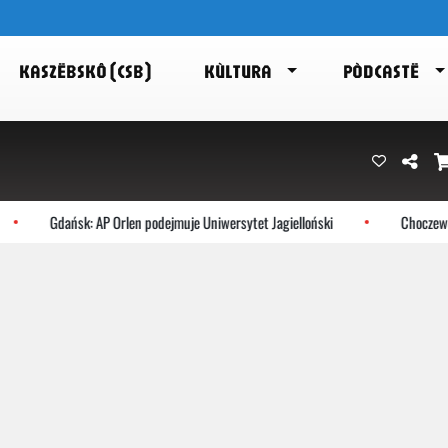
KASZËBSKÔ (CSB)
KÙLTURA
PÒDCASTË
Gdańsk: AP Orlen podejmuje Uniwersytet Jagielloński
Choczewo: 