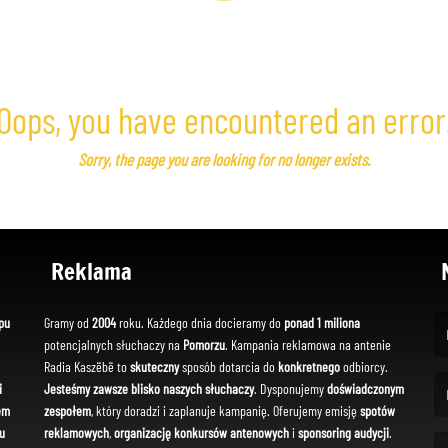
Oops, you have encountered an error
Sorry, the page you are looking for no longer exists.
Reklama
pu
Gramy od
2004
roku. Każdego dnia docieramy do
ponad 1 miliona
potencjalnych słuchaczy na
Pomorzu
. Kampania reklamowa na antenie
(Fi
Radia Kaszëbë to
skuteczny
sposób dotarcia do
konkretnego
odbiorcy.
i
Jesteśmy zawsze blisko naszych słuchaczy
. Dysponujemy
doświadczonym
em
zespołem
, który doradzi i zaplanuje kampanię. Oferujemy emisję
spotów
(Em
u
reklamowych
,
organizację konkursów antenowych
i
sponsoring audycji
.