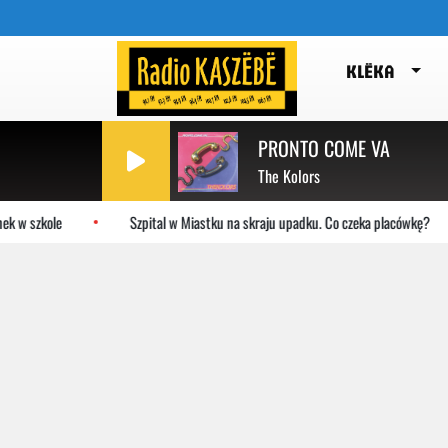
KLËKA
PRONTO COME VA
The Kolors
k w szkole
Szpital w Miastku na skraju upadku. Co czeka placówkę?