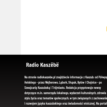
Radio Kaszëbë
Na stronie radiokaszebe.pl znajdziecie informacje z Kaszub: od Półwys
Helskiego - przez Wejherowo, Lębork, Słupsk, Bytów i Chojnice - po
Szwajcarię Kaszubską i Trójmiasto. Redakcja przygotowuje newsy
dotyczące m.in. samorządu lokalnego, wydarzeń kulturalnych, zdrowia 
stylu życia oraz tematów społecznych, w tym związanych z zachowani
i rozwojem języka kaszubskiego oraz świadomości etnicznej. Na portal