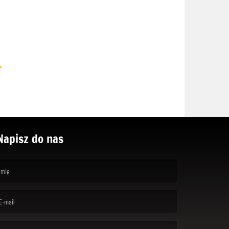
.
Napisz do nas
rst name is required )
ail is required. )