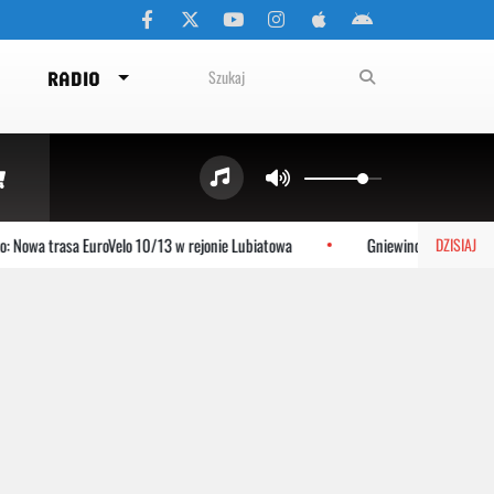
RADIO
Nowa trasa EuroVelo 10/13 w rejonie Lubiatowa
Gniewino: Stolem szykuj
DZISIAJ