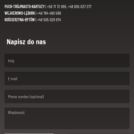
PUCK-TRÓJMIASTO-KARTUZY
| +58 71 72 995, +48 605 637 277
WEJHEROWO-LĘBORK
| +48 784 480 588
KOŚCIERZYNA-BYTÓW
| +48 505 029 974
Napisz do nas
(First name is required )
(Email is required. )
(Message is required. )