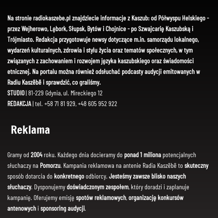
Na stronie radiokaszebe.pl znajdziecie informacje z Kaszub: od Półwyspu Helskiego -
przez Wejherowo, Lębork, Słupsk, Bytów i Chojnice - po Szwajcarię Kaszubską i
Trójmiasto. Redakcja przygotowuje newsy dotyczące m.in. samorządu lokalnego,
wydarzeń kulturalnych, zdrowia i stylu życia oraz tematów społecznych, w tym
związanych z zachowaniem i rozwojem języka kaszubskiego oraz świadomości
etnicznej. Na portalu można również odsłuchać podcasty audycji emitowanych w
Radiu Kaszëbë i sprawdzić, co graliśmy.
STUDIO
| 81-229 Gdynia, ul. Mireckiego 12
REDAKCJA
| tel. +58 71 81 929, +48 605 952 922
Reklama
Gramy od
2004
roku. Każdego dnia docieramy do
ponad 1 miliona
potencjalnych
słuchaczy na
Pomorzu
. Kampania reklamowa na antenie Radia Kaszëbë to
skuteczny
sposób dotarcia do
konkretnego
odbiorcy.
Jesteśmy zawsze blisko naszych
słuchaczy
. Dysponujemy
doświadczonym zespołem
, który doradzi i zaplanuje
kampanię. Oferujemy emisję
spotów reklamowych
,
organizację konkursów
antenowych
i
sponsoring audycji
.