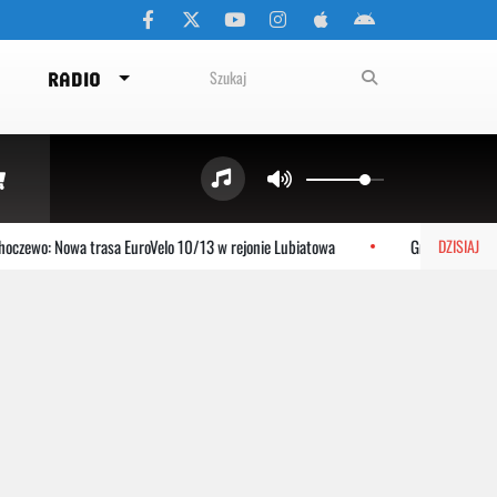
RADIO
czewo: Nowa trasa EuroVelo 10/13 w rejonie Lubiatowa
Gniewino: Stolem
DZISIAJ