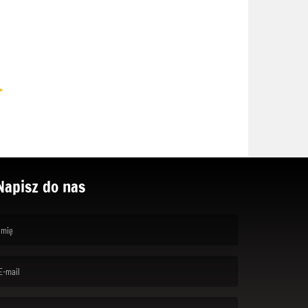
.
Napisz do nas
rst name is required )
ail is required. )