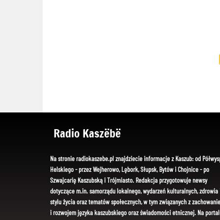
Radio Kaszëbë
Na stronie radiokaszebe.pl znajdziecie informacje z Kaszub: od Półwys
Helskiego - przez Wejherowo, Lębork, Słupsk, Bytów i Chojnice - po
Szwajcarię Kaszubską i Trójmiasto. Redakcja przygotowuje newsy
dotyczące m.in. samorządu lokalnego, wydarzeń kulturalnych, zdrowia 
stylu życia oraz tematów społecznych, w tym związanych z zachowani
i rozwojem języka kaszubskiego oraz świadomości etnicznej. Na portal