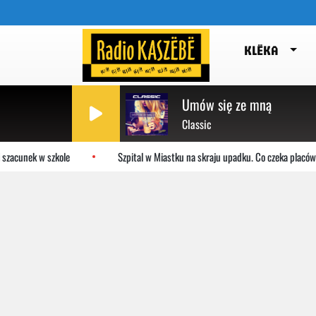
KLËKA
Umów się ze mną
Classic
zacunek w szkole
Szpital w Miastku na skraju upadku. Co czeka placówk