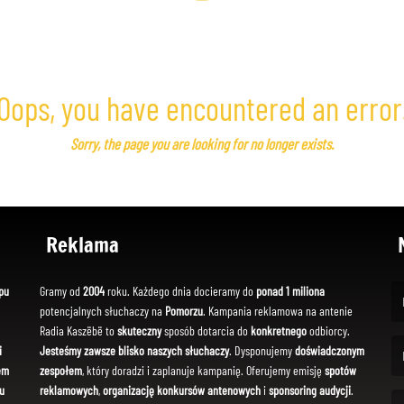
Oops, you have encountered an error
Sorry, the page you are looking for no longer exists.
Reklama
pu
Gramy od
2004
roku. Każdego dnia docieramy do
ponad 1 miliona
potencjalnych słuchaczy na
Pomorzu
. Kampania reklamowa na antenie
(Fi
Radia Kaszëbë to
skuteczny
sposób dotarcia do
konkretnego
odbiorcy.
i
Jesteśmy zawsze blisko naszych słuchaczy
. Dysponujemy
doświadczonym
em
zespołem
, który doradzi i zaplanuje kampanię. Oferujemy emisję
spotów
(Em
u
reklamowych
,
organizację konkursów antenowych
i
sponsoring audycji
.