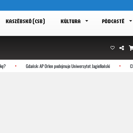
KASZËBSKÔ (CSB)
KÙLTURA
PÒDCASTË
ę?
Gdańsk: AP Orlen podejmuje Uniwersytet Jagielloński
Cho