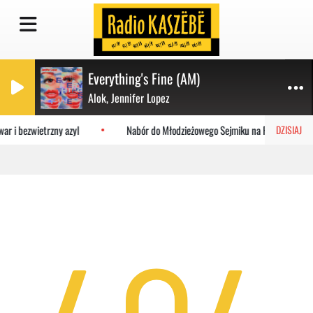
Everything's Fine (AM)
Alok, Jennifer Lopez
ar i bezwietrzny azyl
Nabór do Młodzieżowego Sejmiku na Pomorzu. Zgłoś
DZISIAJ