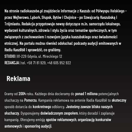
Na stronie radiokaszebe.pl znajdziecie informacje z Kaszub: od Półwyspu Helskiego -
przez Wejherowo, Lębork, Słupsk, Bytów i Chojnice - po Szwajcarię Kaszubską i
Trójmiasto. Redakcja przygotowuje newsy dotyczące m.in. samorządu lokalnego,
wydarzeń kulturalnych, zdrowia i stylu życia oraz tematów społecznych, w tym
związanych z zachowaniem i rozwojem języka kaszubskiego oraz świadomości
etnicznej. Na portalu można również odsłuchać podcasty audycji emitowanych w
Radiu Kaszëbë i sprawdzić, co graliśmy.
STUDIO
| 81-229 Gdynia, ul. Mireckiego 12
REDAKCJA
| tel. +58 71 81 929, +48 605 952 922
Reklama
Gramy od
2004
roku. Każdego dnia docieramy do
ponad 1 miliona
potencjalnych
słuchaczy na
Pomorzu
. Kampania reklamowa na antenie Radia Kaszëbë to
skuteczny
sposób dotarcia do
konkretnego
odbiorcy.
Jesteśmy zawsze blisko naszych
słuchaczy
. Dysponujemy
doświadczonym zespołem
, który doradzi i zaplanuje
kampanię. Oferujemy emisję
spotów reklamowych
,
organizację konkursów
antenowych
i
sponsoring audycji
.