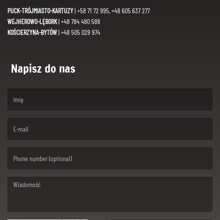
PUCK-TRÓJMIASTO-KARTUZY
| +58 71 72 995, +48 605 637 277
WEJHEROWO-LĘBORK
| +48 784 480 588
KOŚCIERZYNA-BYTÓW
| +48 505 029 974
Napisz do nas
(First name is required )
(Email is required. )
(Message is required. )