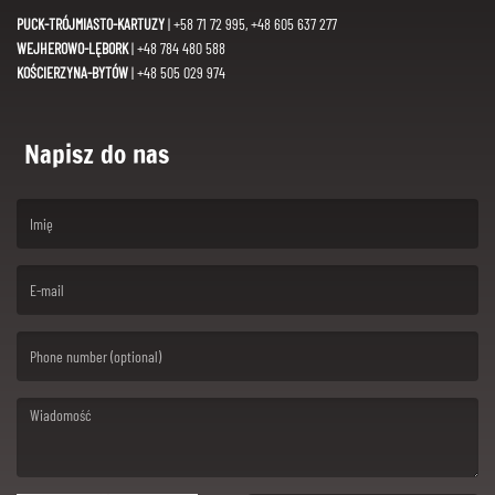
PUCK-TRÓJMIASTO-KARTUZY
| +58 71 72 995, +48 605 637 277
WEJHEROWO-LĘBORK
| +48 784 480 588
KOŚCIERZYNA-BYTÓW
| +48 505 029 974
Napisz do nas
(First name is required )
(Email is required. )
(Message is required. )