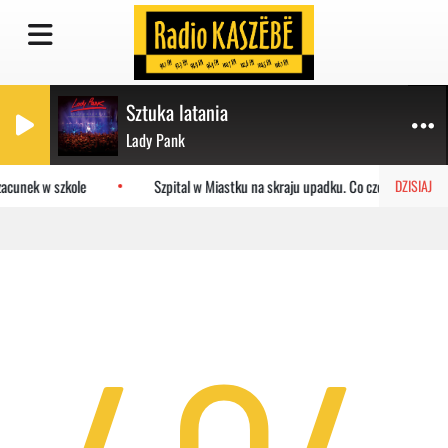
Sztuka latania
Lady Pank
acunek w szkole
Szpital w Miastku na skraju upadku. Co czeka placówkę
DZISIAJ