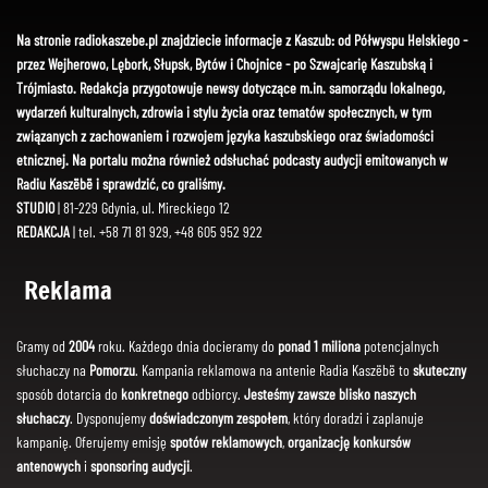
Na stronie radiokaszebe.pl znajdziecie informacje z Kaszub: od Półwyspu Helskiego -
przez Wejherowo, Lębork, Słupsk, Bytów i Chojnice - po Szwajcarię Kaszubską i
Trójmiasto. Redakcja przygotowuje newsy dotyczące m.in. samorządu lokalnego,
wydarzeń kulturalnych, zdrowia i stylu życia oraz tematów społecznych, w tym
związanych z zachowaniem i rozwojem języka kaszubskiego oraz świadomości
etnicznej. Na portalu można również odsłuchać podcasty audycji emitowanych w
Radiu Kaszëbë i sprawdzić, co graliśmy.
STUDIO
| 81-229 Gdynia, ul. Mireckiego 12
REDAKCJA
| tel. +58 71 81 929, +48 605 952 922
Reklama
Gramy od
2004
roku. Każdego dnia docieramy do
ponad 1 miliona
potencjalnych
słuchaczy na
Pomorzu
. Kampania reklamowa na antenie Radia Kaszëbë to
skuteczny
sposób dotarcia do
konkretnego
odbiorcy.
Jesteśmy zawsze blisko naszych
słuchaczy
. Dysponujemy
doświadczonym zespołem
, który doradzi i zaplanuje
kampanię. Oferujemy emisję
spotów reklamowych
,
organizację konkursów
antenowych
i
sponsoring audycji
.