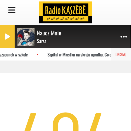
Naucz Mnie
Sarsa
szacunek w szkole
Szpital w Miastku na skraju upadku. Co czeka placówk
DZISIAJ