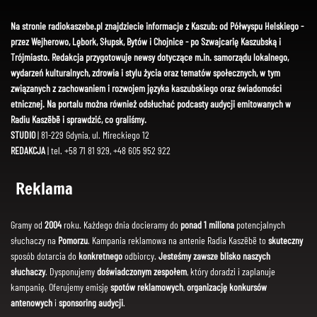
Na stronie radiokaszebe.pl znajdziecie informacje z Kaszub: od Półwyspu Helskiego -
przez Wejherowo, Lębork, Słupsk, Bytów i Chojnice - po Szwajcarię Kaszubską i
Trójmiasto. Redakcja przygotowuje newsy dotyczące m.in. samorządu lokalnego,
wydarzeń kulturalnych, zdrowia i stylu życia oraz tematów społecznych, w tym
związanych z zachowaniem i rozwojem języka kaszubskiego oraz świadomości
etnicznej. Na portalu można również odsłuchać podcasty audycji emitowanych w
Radiu Kaszëbë i sprawdzić, co graliśmy.
STUDIO
| 81-229 Gdynia, ul. Mireckiego 12
REDAKCJA
| tel. +58 71 81 929, +48 605 952 922
Reklama
Gramy od
2004
roku. Każdego dnia docieramy do
ponad 1 miliona
potencjalnych
słuchaczy na
Pomorzu
. Kampania reklamowa na antenie Radia Kaszëbë to
skuteczny
sposób dotarcia do
konkretnego
odbiorcy.
Jesteśmy zawsze blisko naszych
słuchaczy
. Dysponujemy
doświadczonym zespołem
, który doradzi i zaplanuje
kampanię. Oferujemy emisję
spotów reklamowych
,
organizację konkursów
antenowych
i
sponsoring audycji
.