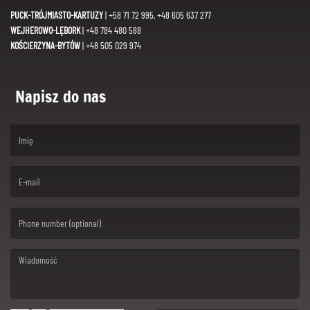
PUCK-TRÓJMIASTO-KARTUZY
| +58 71 72 995, +48 605 637 277
WEJHEROWO-LĘBORK
| +48 784 480 588
KOŚCIERZYNA-BYTÓW
| +48 505 029 974
Napisz do nas
(First name is required )
(Email is required. )
(Message is required. )