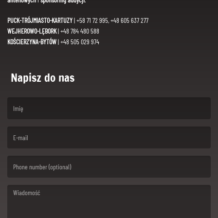
PUCK-TRÓJMIASTO-KARTUZY
| +58 71 72 995, +48 605 637 277
WEJHEROWO-LĘBORK
| +48 784 480 588
KOŚCIERZYNA-BYTÓW
| +48 505 029 974
Napisz do nas
(First name is required )
(Email is required. )