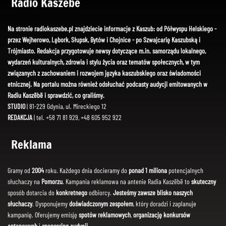
Radio Kaszëbë
Na stronie radiokaszebe.pl znajdziecie informacje z Kaszub: od Półwyspu Helskiego -
przez Wejherowo, Lębork, Słupsk, Bytów i Chojnice - po Szwajcarię Kaszubską i
Trójmiasto. Redakcja przygotowuje newsy dotyczące m.in. samorządu lokalnego,
wydarzeń kulturalnych, zdrowia i stylu życia oraz tematów społecznych, w tym
związanych z zachowaniem i rozwojem języka kaszubskiego oraz świadomości
etnicznej. Na portalu można również odsłuchać podcasty audycji emitowanych w
Radiu Kaszëbë i sprawdzić, co graliśmy.
STUDIO
| 81-229 Gdynia, ul. Mireckiego 12
REDAKCJA
| tel. +58 71 81 929, +48 605 952 922
Reklama
Gramy od
2004
roku. Każdego dnia docieramy do
ponad 1 miliona
potencjalnych
słuchaczy na
Pomorzu
. Kampania reklamowa na antenie Radia Kaszëbë to
skuteczny
sposób dotarcia do
konkretnego
odbiorcy.
Jesteśmy zawsze blisko naszych
słuchaczy
. Dysponujemy
doświadczonym zespołem
, który doradzi i zaplanuje
kampanię. Oferujemy emisję
spotów reklamowych
,
organizację konkursów
antenowych
i
sponsoring audycji
.