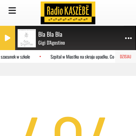
Bla Bla Bla
Gigi D'Agostino
 szacunek w szkole
Szpital w Miastku na skraju upadku. Co czeka placó
DZISIAJ