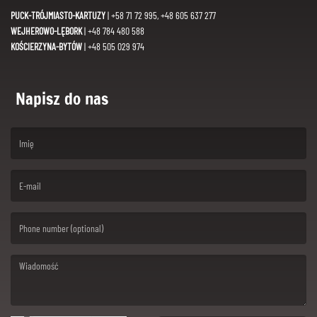
PUCK-TRÓJMIASTO-KARTUZY
| +58 71 72 995, +48 605 637 277
WEJHEROWO-LĘBORK
| +48 784 480 588
KOŚCIERZYNA-BYTÓW
| +48 505 029 974
Napisz do nas
(First name is required )
(Email is required. )
(Message is required. )