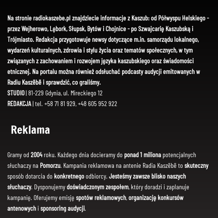
Na stronie radiokaszebe.pl znajdziecie informacje z Kaszub: od Półwyspu Helskiego -
przez Wejherowo, Lębork, Słupsk, Bytów i Chojnice - po Szwajcarię Kaszubską i
Trójmiasto. Redakcja przygotowuje newsy dotyczące m.in. samorządu lokalnego,
wydarzeń kulturalnych, zdrowia i stylu życia oraz tematów społecznych, w tym
związanych z zachowaniem i rozwojem języka kaszubskiego oraz świadomości
etnicznej. Na portalu można również odsłuchać podcasty audycji emitowanych w
Radiu Kaszëbë i sprawdzić, co graliśmy.
STUDIO
| 81-229 Gdynia, ul. Mireckiego 12
REDAKCJA
| tel. +58 71 81 929, +48 605 952 922
Reklama
Gramy od
2004
roku. Każdego dnia docieramy do
ponad 1 miliona
potencjalnych
słuchaczy na
Pomorzu
. Kampania reklamowa na antenie Radia Kaszëbë to
skuteczny
sposób dotarcia do
konkretnego
odbiorcy.
Jesteśmy zawsze blisko naszych
słuchaczy
. Dysponujemy
doświadczonym zespołem
, który doradzi i zaplanuje
kampanię. Oferujemy emisję
spotów reklamowych
,
organizację konkursów
antenowych
i
sponsoring audycji
.