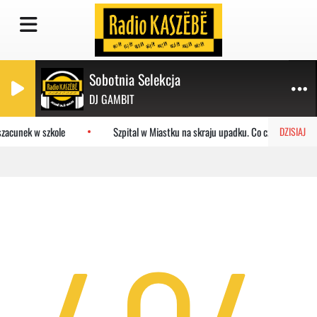
Sobotnia Selekcja
DJ GAMBIT
zacunek w szkole
Szpital w Miastku na skraju upadku. Co czeka placówk
DZISIAJ