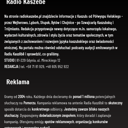
Radio Kaszëbë
Na stronie radiokaszebe.pl znajdziecie informacje z Kaszub: od Półwyspu Helskiego -
przez Wejherowo, Lębork, Słupsk, Bytów i Chojnice - po Szwajcarię Kaszubską i
Trójmiasto. Redakcja przygotowuje newsy dotyczące m.in. samorządu lokalnego,
wydarzeń kulturalnych, zdrowia i stylu życia oraz tematów społecznych, w tym
związanych z zachowaniem i rozwojem języka kaszubskiego oraz świadomości
etnicznej. Na portalu można również odsłuchać podcasty audycji emitowanych w
Radiu Kaszëbë i sprawdzić, co graliśmy.
STUDIO
| 81-229 Gdynia, ul. Mireckiego 12
REDAKCJA
| tel. +58 71 81 929, +48 605 952 922
Reklama
Gramy od
2004
roku. Każdego dnia docieramy do
ponad 1 miliona
potencjalnych
słuchaczy na
Pomorzu
. Kampania reklamowa na antenie Radia Kaszëbë to
skuteczny
sposób dotarcia do
konkretnego
odbiorcy.
Jesteśmy zawsze blisko naszych
słuchaczy
. Dysponujemy
doświadczonym zespołem
, który doradzi i zaplanuje
kampanię. Oferujemy emisję
spotów reklamowych
,
organizację konkursów
antenowych
i
sponsoring audycji
.