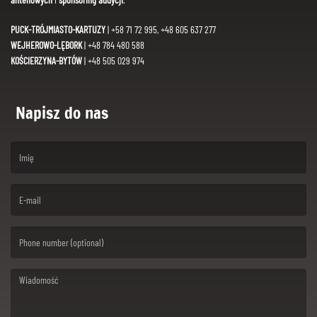
PUCK-TRÓJMIASTO-KARTUZY
| +58 71 72 995, +48 605 637 277
WEJHEROWO-LĘBORK
| +48 784 480 588
KOŚCIERZYNA-BYTÓW
| +48 505 029 974
Napisz do nas
(First name is required )
(Email is required. )