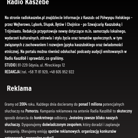
Radio Kaszëbë
Na stronie radiokaszebe.pl znajdziecie informacje z Kaszub: od Półwyspu Helskiego -
przez Wejherowo, Lębork, Słupsk, Bytów i Chojnice - po Szwajcarię Kaszubską i
Trójmiasto. Redakcja przygotowuje newsy dotyczące m.in. samorządu lokalnego,
wydarzeń kulturalnych, zdrowia i stylu życia oraz tematów społecznych, w tym
związanych z zachowaniem i rozwojem języka kaszubskiego oraz świadomości
etnicznej. Na portalu można również odsłuchać podcasty audycji emitowanych w
Radiu Kaszëbë i sprawdzić, co graliśmy.
STUDIO
| 81-229 Gdynia, ul. Mireckiego 12
REDAKCJA
| tel. +58 71 81 929, +48 605 952 922
Reklama
Gramy od
2004
roku. Każdego dnia docieramy do
ponad 1 miliona
potencjalnych
słuchaczy na
Pomorzu
. Kampania reklamowa na antenie Radia Kaszëbë to
skuteczny
sposób dotarcia do
konkretnego
odbiorcy.
Jesteśmy zawsze blisko naszych
słuchaczy
. Dysponujemy
doświadczonym zespołem
, który doradzi i zaplanuje
kampanię. Oferujemy emisję
spotów reklamowych
,
organizację konkursów
antenowych
i
sponsoring audycji
.