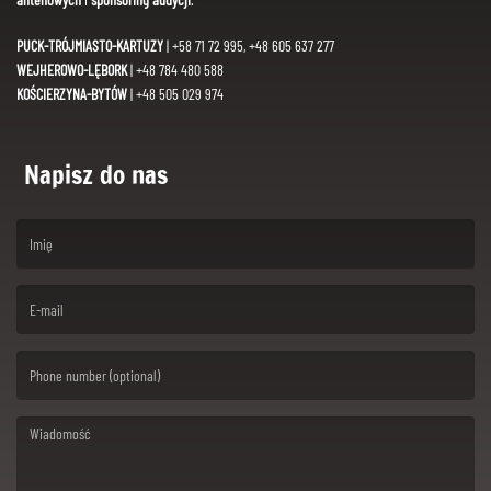
PUCK-TRÓJMIASTO-KARTUZY
| +58 71 72 995, +48 605 637 277
WEJHEROWO-LĘBORK
| +48 784 480 588
KOŚCIERZYNA-BYTÓW
| +48 505 029 974
Napisz do nas
(First name is required )
(Email is required. )