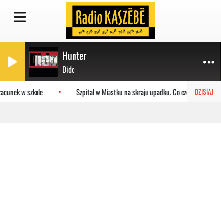
Hunter
Dido
acunek w szkole
Szpital w Miastku na skraju upadku. Co czeka placówkę
DZISIAJ