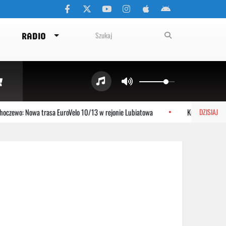
RADIO
czewo: Nowa trasa EuroVelo 10/13 w rejonie Lubiatowa
Krzysztof Jezier
DZISIAJ