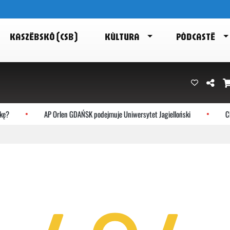
KASZËBSKÔ (CSB)
KÙLTURA
PÒDCASTË
ę?
AP Orlen GDAŃSK podejmuje Uniwersytet Jagielloński
Cho