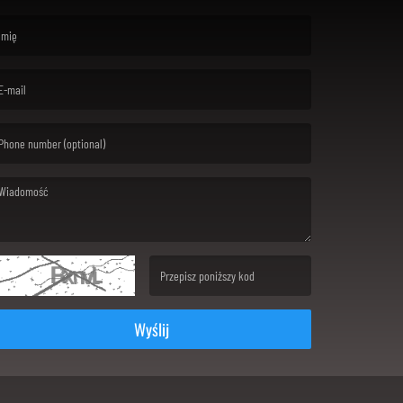
rst name is required )
ail is required. )
ssage is required. )
(Invalid Captcha. )
Wyślij