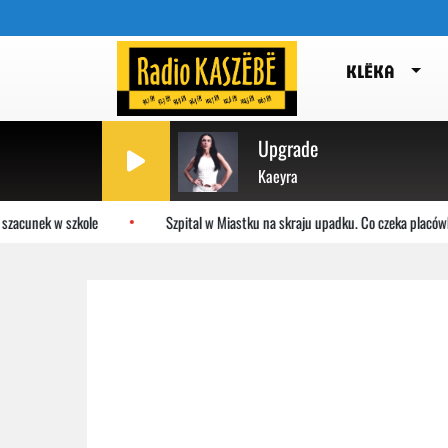
KLËKA
Upgrade
Kaeyra
zacunek w szkole
Szpital w Miastku na skraju upadku. Co czeka placówk