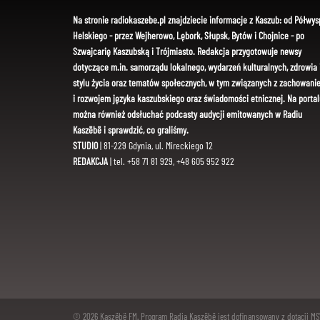
Na stronie radiokaszebe.pl znajdziecie informacje z Kaszub: od Półwys
Helskiego - przez Wejherowo, Lębork, Słupsk, Bytów i Chojnice - po
Szwajcarię Kaszubską i Trójmiasto. Redakcja przygotowuje newsy
dotyczące m.in. samorządu lokalnego, wydarzeń kulturalnych, zdrowia 
stylu życia oraz tematów społecznych, w tym związanych z zachowani
i rozwojem języka kaszubskiego oraz świadomości etnicznej. Na portal
można również odsłuchać podcasty audycji emitowanych w Radiu
Kaszëbë i sprawdzić, co graliśmy.
STUDIO
| 81-229 Gdynia, ul. Mireckiego 12
REDAKCJA
| tel. +58 71 81 929, +48 605 952 922
© 2026 Kaszëbë FM. Program Radia Kaszëbë jest dofinansowany z dotacji M