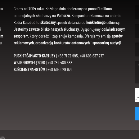
pu
Gramy od
2004
roku. Każdego dnia docieramy do
ponad 1 miliona
potencjalnych słuchaczy na
Pomorzu
. Kampania reklamowa na antenie
(Fi
Radia Kaszëbë to
skuteczny
sposób dotarcia do
konkretnego
odbiorcy.
i
Jesteśmy zawsze blisko naszych słuchaczy
. Dysponujemy
doświadczonym
em
zespołem
, który doradzi i zaplanuje kampanię. Oferujemy emisję
spotów
(Em
u
reklamowych
,
organizację konkursów antenowych
i
sponsoring audycji
.
PUCK-TRÓJMIASTO-KARTUZY
| +58 71 72 995, +48 605 637 277
WEJHEROWO-LĘBORK
| +48 784 480 588
KOŚCIERZYNA-BYTÓW
| +48 505 029 974
(Me
SWiA