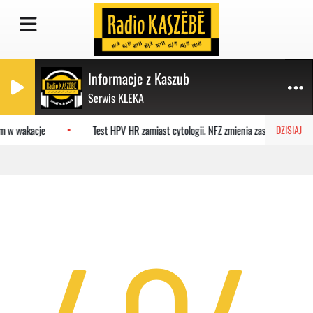
Informacje z Kaszub
Serwis KLEKA
em w wakacje
Test HPV HR zamiast cytologii. NFZ zmienia zasady badań
DZISIAJ