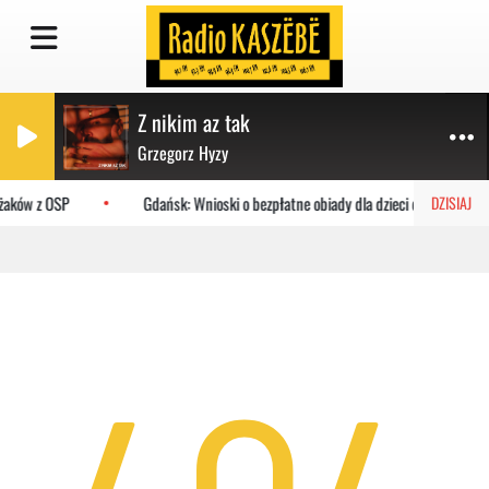
Z nikim az tak
Grzegorz Hyzy
ażaków z OSP
Gdańsk: Wnioski o bezpłatne obiady dla dzieci do MOPR
DZISIAJ