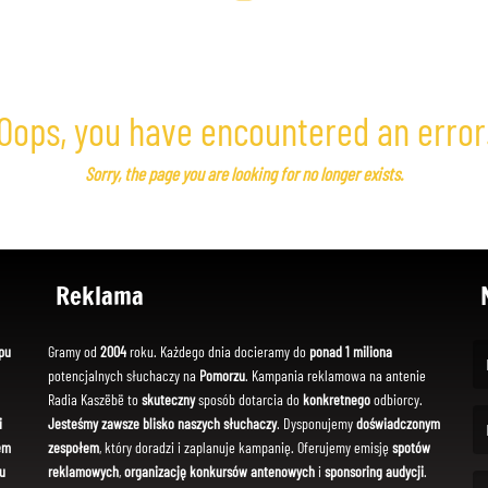
Oops, you have encountered an error
Sorry, the page you are looking for no longer exists.
Reklama
pu
Gramy od
2004
roku. Każdego dnia docieramy do
ponad 1 miliona
potencjalnych słuchaczy na
Pomorzu
. Kampania reklamowa na antenie
(Fi
Radia Kaszëbë to
skuteczny
sposób dotarcia do
konkretnego
odbiorcy.
i
Jesteśmy zawsze blisko naszych słuchaczy
. Dysponujemy
doświadczonym
em
zespołem
, który doradzi i zaplanuje kampanię. Oferujemy emisję
spotów
(Em
u
reklamowych
,
organizację konkursów antenowych
i
sponsoring audycji
.