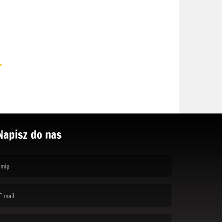
.
Napisz do nas
rst name is required )
ail is required. )