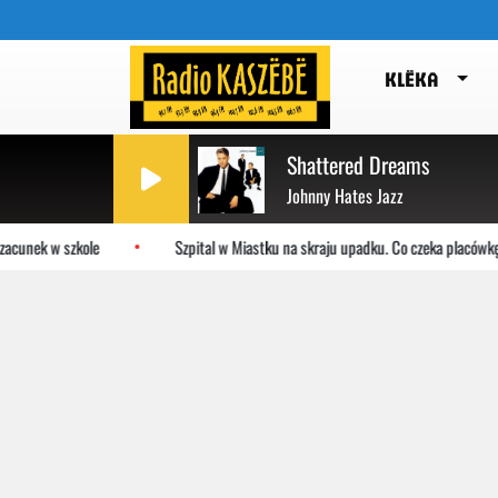
KLËKA
Shattered Dreams
Johnny Hates Jazz
cunek w szkole
Szpital w Miastku na skraju upadku. Co czeka placówkę?