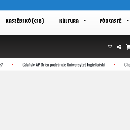
KASZËBSKÔ (CSB)
KÙLTURA
PÒDCASTË
Gdańsk: AP Orlen podejmuje Uniwersytet Jagielloński
Chocz