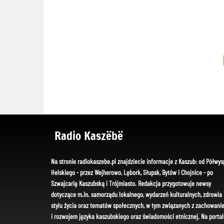
Radio Kaszëbë
Na stronie radiokaszebe.pl znajdziecie informacje z Kaszub: od Półwys
Helskiego - przez Wejherowo, Lębork, Słupsk, Bytów i Chojnice - po
Szwajcarię Kaszubską i Trójmiasto. Redakcja przygotowuje newsy
dotyczące m.in. samorządu lokalnego, wydarzeń kulturalnych, zdrowia 
stylu życia oraz tematów społecznych, w tym związanych z zachowani
i rozwojem języka kaszubskiego oraz świadomości etnicznej. Na portal