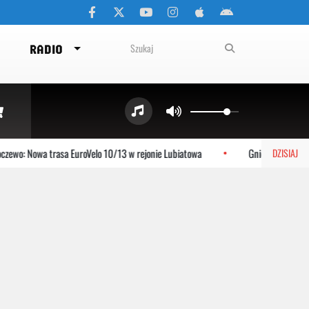
RADIO
ewo: Nowa trasa EuroVelo 10/13 w rejonie Lubiatowa
Gniewino: Stolem s
DZISIAJ