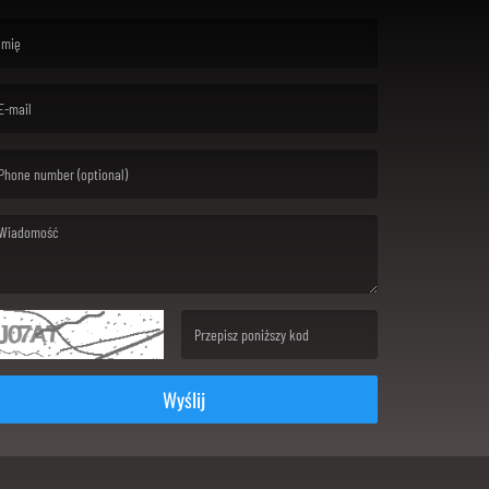
rst name is required )
ail is required. )
ssage is required. )
(Invalid Captcha. )
Wyślij