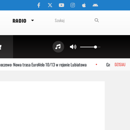
RADIO
zewo: Nowa trasa EuroVelo 10/13 w rejonie Lubiatowa
Gniewino: Stolem
DZISIAJ