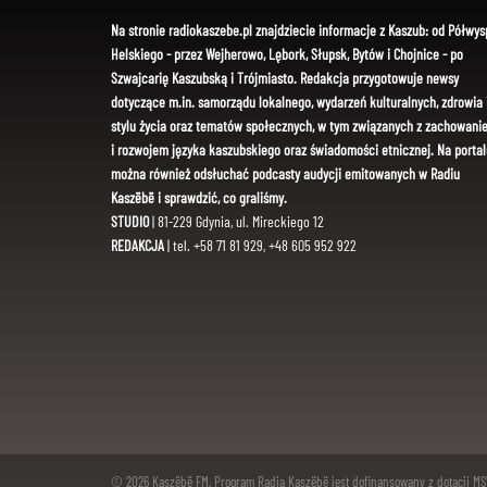
Na stronie radiokaszebe.pl znajdziecie informacje z Kaszub: od Półwys
Helskiego - przez Wejherowo, Lębork, Słupsk, Bytów i Chojnice - po
Szwajcarię Kaszubską i Trójmiasto. Redakcja przygotowuje newsy
dotyczące m.in. samorządu lokalnego, wydarzeń kulturalnych, zdrowia 
stylu życia oraz tematów społecznych, w tym związanych z zachowani
i rozwojem języka kaszubskiego oraz świadomości etnicznej. Na portal
można również odsłuchać podcasty audycji emitowanych w Radiu
Kaszëbë i sprawdzić, co graliśmy.
STUDIO
| 81-229 Gdynia, ul. Mireckiego 12
REDAKCJA
| tel. +58 71 81 929, +48 605 952 922
© 2026 Kaszëbë FM. Program Radia Kaszëbë jest dofinansowany z dotacji M