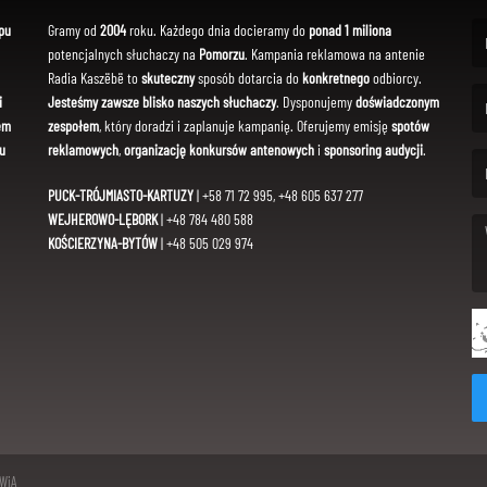
pu
Gramy od
2004
roku. Każdego dnia docieramy do
ponad 1 miliona
potencjalnych słuchaczy na
Pomorzu
. Kampania reklamowa na antenie
(Fi
Radia Kaszëbë to
skuteczny
sposób dotarcia do
konkretnego
odbiorcy.
i
Jesteśmy zawsze blisko naszych słuchaczy
. Dysponujemy
doświadczonym
em
zespołem
, który doradzi i zaplanuje kampanię. Oferujemy emisję
spotów
(Em
u
reklamowych
,
organizację konkursów antenowych
i
sponsoring audycji
.
PUCK-TRÓJMIASTO-KARTUZY
| +58 71 72 995, +48 605 637 277
WEJHEROWO-LĘBORK
| +48 784 480 588
KOŚCIERZYNA-BYTÓW
| +48 505 029 974
(Me
SWiA