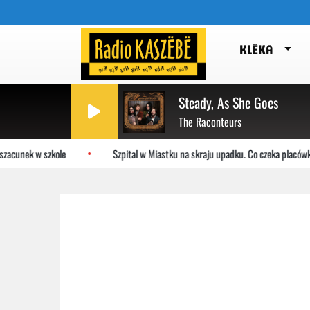
KLËKA
Steady, As She Goes
The Raconteurs
zacunek w szkole
Szpital w Miastku na skraju upadku. Co czeka placówkę