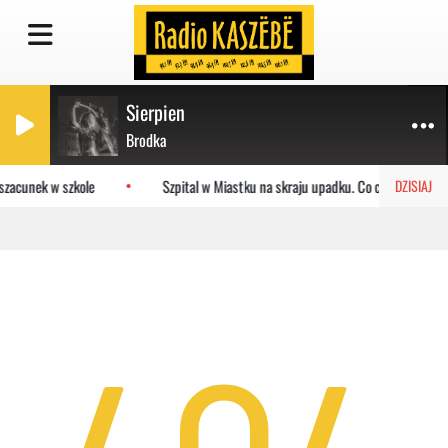
Sierpien
Brodka
 szacunek w szkole
Szpital w Miastku na skraju upadku. Co czeka placów
DZISIAJ