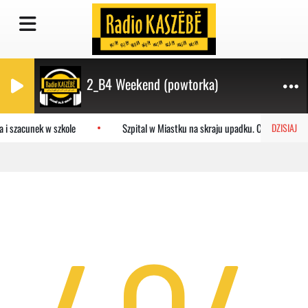
2_B4 Weekend (powtorka)
 i szacunek w szkole
Szpital w Miastku na skraju upadku. Co czeka pla
DZISIAJ