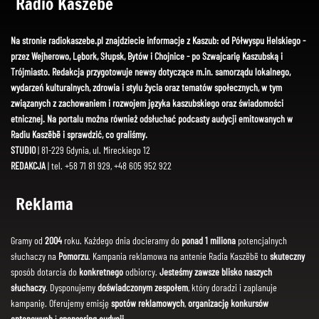
Radio Kaszëbë
Na stronie radiokaszebe.pl znajdziecie informacje z Kaszub: od Półwyspu Helskiego -
przez Wejherowo, Lębork, Słupsk, Bytów i Chojnice - po Szwajcarię Kaszubską i
Trójmiasto. Redakcja przygotowuje newsy dotyczące m.in. samorządu lokalnego,
wydarzeń kulturalnych, zdrowia i stylu życia oraz tematów społecznych, w tym
związanych z zachowaniem i rozwojem języka kaszubskiego oraz świadomości
etnicznej. Na portalu można również odsłuchać podcasty audycji emitowanych w
Radiu Kaszëbë i sprawdzić, co graliśmy.
STUDIO
| 81-229 Gdynia, ul. Mireckiego 12
REDAKCJA
| tel. +58 71 81 929, +48 605 952 922
Reklama
Gramy od
2004
roku. Każdego dnia docieramy do
ponad 1 miliona
potencjalnych
słuchaczy na
Pomorzu
. Kampania reklamowa na antenie Radia Kaszëbë to
skuteczny
sposób dotarcia do
konkretnego
odbiorcy.
Jesteśmy zawsze blisko naszych
słuchaczy
. Dysponujemy
doświadczonym zespołem
, który doradzi i zaplanuje
kampanię. Oferujemy emisję
spotów reklamowych
,
organizację konkursów
antenowych
i
sponsoring audycji
.