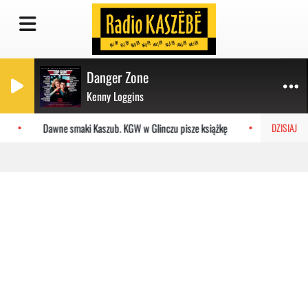
Danger Zone
Kenny Loggins
Dawne smaki Kaszub. KGW w Glinczu pisze książkę
I liga: re
DZISIAJ