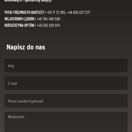
PUCK-TRÓJMIASTO-KARTUZY
| +58 71 72 995, +48 605 637 277
WEJHEROWO-LĘBORK
| +48 784 480 588
KOŚCIERZYNA-BYTÓW
| +48 505 029 974
Napisz do nas
(First name is required )
(Email is required. )