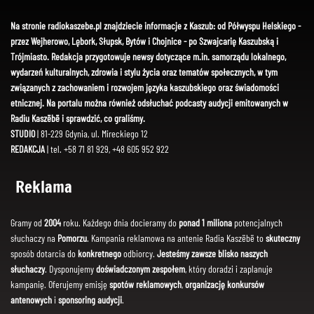
Na stronie radiokaszebe.pl znajdziecie informacje z Kaszub: od Półwyspu Helskiego -
przez Wejherowo, Lębork, Słupsk, Bytów i Chojnice - po Szwajcarię Kaszubską i
Trójmiasto. Redakcja przygotowuje newsy dotyczące m.in. samorządu lokalnego,
wydarzeń kulturalnych, zdrowia i stylu życia oraz tematów społecznych, w tym
związanych z zachowaniem i rozwojem języka kaszubskiego oraz świadomości
etnicznej. Na portalu można również odsłuchać podcasty audycji emitowanych w
Radiu Kaszëbë i sprawdzić, co graliśmy.
STUDIO
| 81-229 Gdynia, ul. Mireckiego 12
REDAKCJA
| tel. +58 71 81 929, +48 605 952 922
Reklama
Gramy od
2004
roku. Każdego dnia docieramy do
ponad 1 miliona
potencjalnych
słuchaczy na
Pomorzu
. Kampania reklamowa na antenie Radia Kaszëbë to
skuteczny
sposób dotarcia do
konkretnego
odbiorcy.
Jesteśmy zawsze blisko naszych
słuchaczy
. Dysponujemy
doświadczonym zespołem
, który doradzi i zaplanuje
kampanię. Oferujemy emisję
spotów reklamowych
,
organizację konkursów
antenowych
i
sponsoring audycji
.