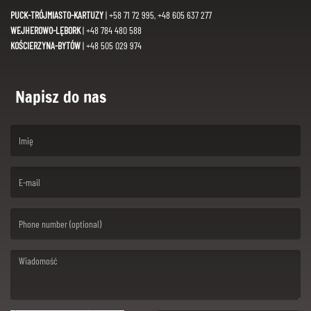
PUCK-TRÓJMIASTO-KARTUZY
| +58 71 72 995, +48 605 637 277
WEJHEROWO-LĘBORK
| +48 784 480 588
KOŚCIERZYNA-BYTÓW
| +48 505 029 974
Napisz do nas
(First name is required )
(Email is required. )
(Message is required. )