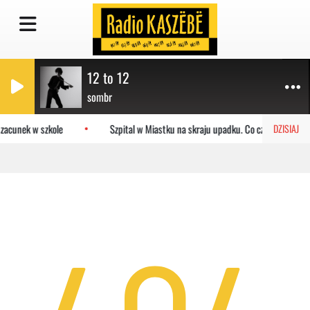
12 to 12
sombr
zacunek w szkole
Szpital w Miastku na skraju upadku. Co czeka placówkę
DZISIAJ