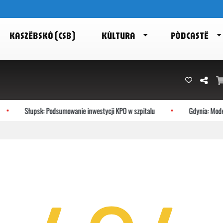
KASZËBSKÔ (CSB)
KÙLTURA
PÒDCASTË
Słupsk: Podsumowanie inwestycji KPO w szpitalu
Gdynia: Moder