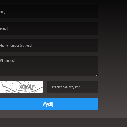
rst name is required )
ail is required. )
ssage is required. )
(Invalid Captcha. )
Wyślij