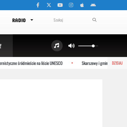
RADIO
nistyczne śródmieście na liście UNESCO
Skarszewy i gmina Tczew dołąc
DZISIAJ