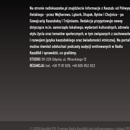
Na stronie radiokaszebe.pl znajdziecie informacje z Kaszub: od Półwys
Helskiego - przez Wejherowo, Lębork, Słupsk, Bytów i Chojnice - po
Szwajcarię Kaszubską i Trójmiasto. Redakcja przygotowuje newsy
dotyczące m.in. samorządu lokalnego, wydarzeń kulturalnych, zdrowia 
stylu życia oraz tematów społecznych, w tym związanych z zachowani
i rozwojem języka kaszubskiego oraz świadomości etnicznej. Na portal
można również odsłuchać podcasty audycji emitowanych w Radiu
Kaszëbë i sprawdzić, co graliśmy.
STUDIO
| 81-229 Gdynia, ul. Mireckiego 12
REDAKCJA
| tel. +58 71 81 929, +48 605 952 922
© 2026 Kaszëbë FM. Program Radia Kaszëbë jest dofinansowany z dotacji M