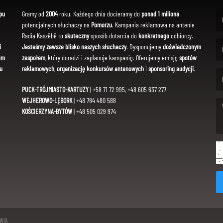
pu
Gramy od
2004
roku. Każdego dnia docieramy do
ponad 1 miliona
potencjalnych słuchaczy na
Pomorzu
. Kampania reklamowa na antenie
(Fi
Radia Kaszëbë to
skuteczny
sposób dotarcia do
konkretnego
odbiorcy.
i
Jesteśmy zawsze blisko naszych słuchaczy
. Dysponujemy
doświadczonym
em
zespołem
, który doradzi i zaplanuje kampanię. Oferujemy emisję
spotów
(Em
u
reklamowych
,
organizację konkursów antenowych
i
sponsoring audycji
.
PUCK-TRÓJMIASTO-KARTUZY
| +58 71 72 995, +48 605 637 277
WEJHEROWO-LĘBORK
| +48 784 480 588
KOŚCIERZYNA-BYTÓW
| +48 505 029 974
(Me
SWiA