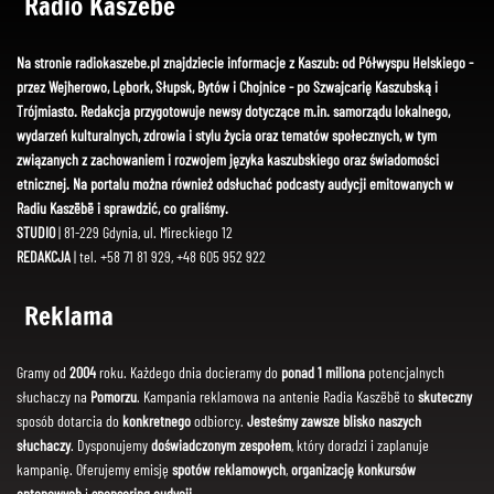
Radio Kaszëbë
Na stronie radiokaszebe.pl znajdziecie informacje z Kaszub: od Półwyspu Helskiego -
przez Wejherowo, Lębork, Słupsk, Bytów i Chojnice - po Szwajcarię Kaszubską i
Trójmiasto. Redakcja przygotowuje newsy dotyczące m.in. samorządu lokalnego,
wydarzeń kulturalnych, zdrowia i stylu życia oraz tematów społecznych, w tym
związanych z zachowaniem i rozwojem języka kaszubskiego oraz świadomości
etnicznej. Na portalu można również odsłuchać podcasty audycji emitowanych w
Radiu Kaszëbë i sprawdzić, co graliśmy.
STUDIO
| 81-229 Gdynia, ul. Mireckiego 12
REDAKCJA
| tel. +58 71 81 929, +48 605 952 922
Reklama
Gramy od
2004
roku. Każdego dnia docieramy do
ponad 1 miliona
potencjalnych
słuchaczy na
Pomorzu
. Kampania reklamowa na antenie Radia Kaszëbë to
skuteczny
sposób dotarcia do
konkretnego
odbiorcy.
Jesteśmy zawsze blisko naszych
słuchaczy
. Dysponujemy
doświadczonym zespołem
, który doradzi i zaplanuje
kampanię. Oferujemy emisję
spotów reklamowych
,
organizację konkursów
antenowych
i
sponsoring audycji
.