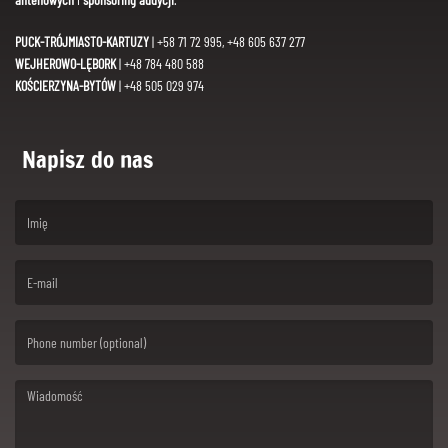
PUCK-TRÓJMIASTO-KARTUZY
| +58 71 72 995, +48 605 637 277
WEJHEROWO-LĘBORK
| +48 784 480 588
KOŚCIERZYNA-BYTÓW
| +48 505 029 974
Napisz do nas
(First name is required )
(Email is required. )