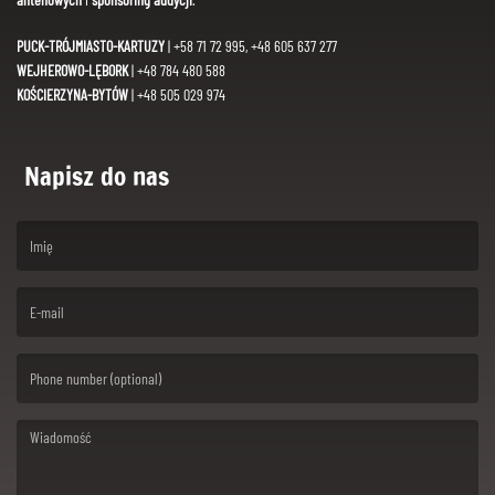
PUCK-TRÓJMIASTO-KARTUZY
| +58 71 72 995, +48 605 637 277
WEJHEROWO-LĘBORK
| +48 784 480 588
KOŚCIERZYNA-BYTÓW
| +48 505 029 974
Napisz do nas
(First name is required )
(Email is required. )