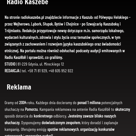
Radio Kaszëbë
Na stronie radiokaszebe.pl znajdziecie informacje z Kaszub: od Półwyspu Helskiego -
przez Wejherowo, Lębork, Słupsk, Bytów i Chojnice - po Szwajcarię Kaszubską i
Trójmiasto. Redakcja przygotowuje newsy dotyczące m.in. samorządu lokalnego,
wydarzeń kulturalnych, zdrowia i stylu życia oraz tematów społecznych, w tym
związanych z zachowaniem i rozwojem języka kaszubskiego oraz świadomości
etnicznej. Na portalu można również odsłuchać podcasty audycji emitowanych w
Radiu Kaszëbë i sprawdzić, co graliśmy.
STUDIO
| 81-229 Gdynia, ul. Mireckiego 12
REDAKCJA
| tel. +58 71 81 929, +48 605 952 922
Reklama
Gramy od
2004
roku. Każdego dnia docieramy do
ponad 1 miliona
potencjalnych
słuchaczy na
Pomorzu
. Kampania reklamowa na antenie Radia Kaszëbë to
skuteczny
sposób dotarcia do
konkretnego
odbiorcy.
Jesteśmy zawsze blisko naszych
słuchaczy
. Dysponujemy
doświadczonym zespołem
, który doradzi i zaplanuje
kampanię. Oferujemy emisję
spotów reklamowych
,
organizację konkursów
antenowych
i
sponsoring audycji
.