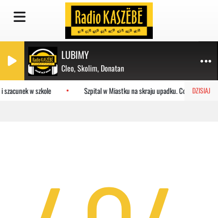
LUBIMY
Cleo, Skolim, Donatan
i szacunek w szkole
Szpital w Miastku na skraju upadku. Co czeka plac
DZISIAJ