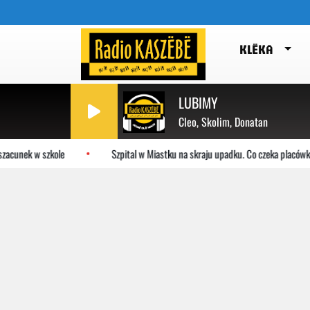
KLËKA
LUBIMY
Cleo, Skolim, Donatan
zacunek w szkole
Szpital w Miastku na skraju upadku. Co czeka placówkę