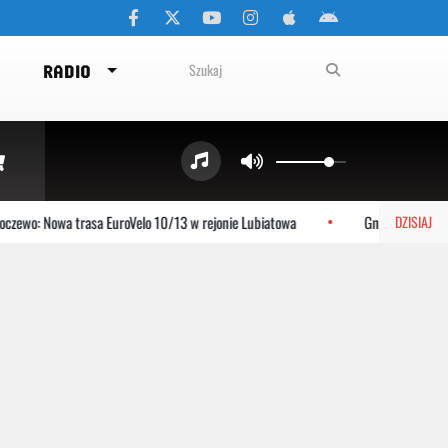
RADIO
zewo: Nowa trasa EuroVelo 10/13 w rejonie Lubiatowa
Gniewino: Stolem
DZISIAJ