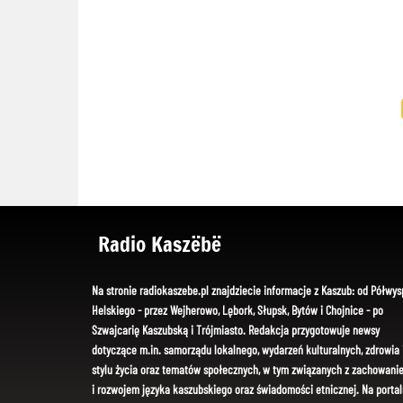
Radio Kaszëbë
Na stronie radiokaszebe.pl znajdziecie informacje z Kaszub: od Półwys
Helskiego - przez Wejherowo, Lębork, Słupsk, Bytów i Chojnice - po
Szwajcarię Kaszubską i Trójmiasto. Redakcja przygotowuje newsy
dotyczące m.in. samorządu lokalnego, wydarzeń kulturalnych, zdrowia 
stylu życia oraz tematów społecznych, w tym związanych z zachowani
i rozwojem języka kaszubskiego oraz świadomości etnicznej. Na portal