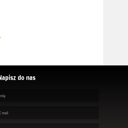
.
Napisz do nas
rst name is required )
ail is required. )