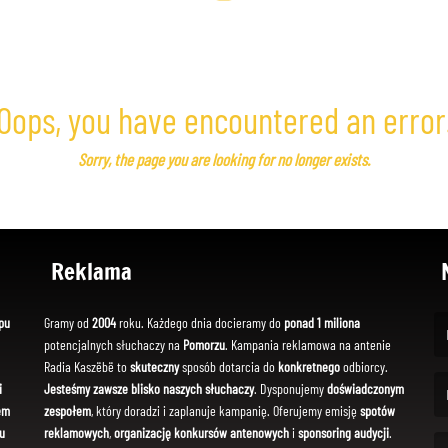
Oops, you have encountered an error
Sorry, the page you are looking for no longer exists.
Reklama
pu
Gramy od
2004
roku. Każdego dnia docieramy do
ponad 1 miliona
potencjalnych słuchaczy na
Pomorzu
. Kampania reklamowa na antenie
(Fi
Radia Kaszëbë to
skuteczny
sposób dotarcia do
konkretnego
odbiorcy.
i
Jesteśmy zawsze blisko naszych słuchaczy
. Dysponujemy
doświadczonym
em
zespołem
, który doradzi i zaplanuje kampanię. Oferujemy emisję
spotów
(Em
u
reklamowych
,
organizację konkursów antenowych
i
sponsoring audycji
.