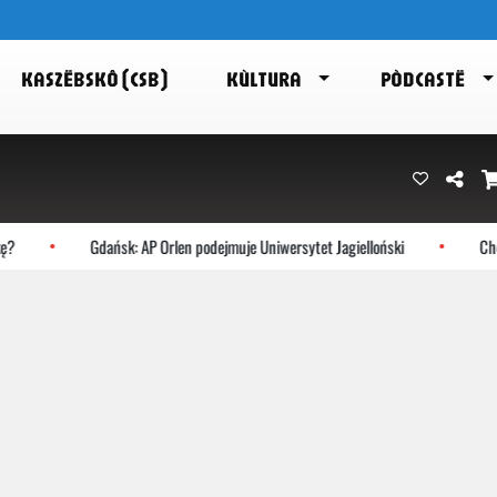
KASZËBSKÔ (CSB)
KÙLTURA
PÒDCASTË
?
Gdańsk: AP Orlen podejmuje Uniwersytet Jagielloński
Choc