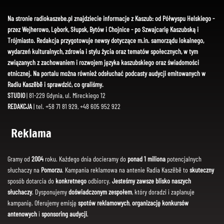
Na stronie radiokaszebe.pl znajdziecie informacje z Kaszub: od Półwyspu Helskiego -
przez Wejherowo, Lębork, Słupsk, Bytów i Chojnice - po Szwajcarię Kaszubską i
Trójmiasto. Redakcja przygotowuje newsy dotyczące m.in. samorządu lokalnego,
wydarzeń kulturalnych, zdrowia i stylu życia oraz tematów społecznych, w tym
związanych z zachowaniem i rozwojem języka kaszubskiego oraz świadomości
etnicznej. Na portalu można również odsłuchać podcasty audycji emitowanych w
Radiu Kaszëbë i sprawdzić, co graliśmy.
STUDIO
| 81-229 Gdynia, ul. Mireckiego 12
REDAKCJA
| tel. +58 71 81 929, +48 605 952 922
Reklama
Gramy od
2004
roku. Każdego dnia docieramy do
ponad 1 miliona
potencjalnych
słuchaczy na
Pomorzu
. Kampania reklamowa na antenie Radia Kaszëbë to
skuteczny
sposób dotarcia do
konkretnego
odbiorcy.
Jesteśmy zawsze blisko naszych
słuchaczy
. Dysponujemy
doświadczonym zespołem
, który doradzi i zaplanuje
kampanię. Oferujemy emisję
spotów reklamowych
,
organizację konkursów
antenowych
i
sponsoring audycji
.