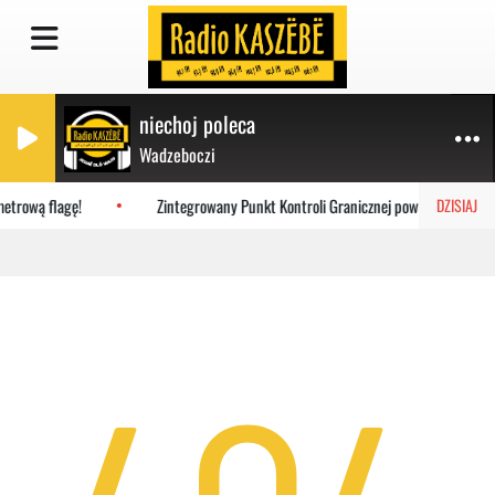
niechoj poleca
Wadzeboczi
etrową flagę!
Zintegrowany Punkt Kontroli Granicznej powstanie w Porc
DZISIAJ