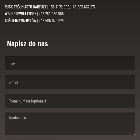
PUCK-TRÓJMIASTO-KARTUZY
| +58 71 72 995, +48 605 637 277
WEJHEROWO-LĘBORK
| +48 784 480 588
KOŚCIERZYNA-BYTÓW
| +48 505 029 974
Napisz do nas
(First name is required )
(Email is required. )
(Message is required. )