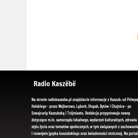
Radio Kaszëbë
Na stronie radiokaszebe.pl znajdziecie informacje z Kaszub: od Półwys
Helskiego - przez Wejherowo, Lębork, Słupsk, Bytów i Chojnice - po
Szwajcarię Kaszubską i Trójmiasto. Redakcja przygotowuje newsy
dotyczące m.in. samorządu lokalnego, wydarzeń kulturalnych, zdrowia 
stylu życia oraz tematów społecznych, w tym związanych z zachowani
i rozwojem języka kaszubskiego oraz świadomości etnicznej. Na portal