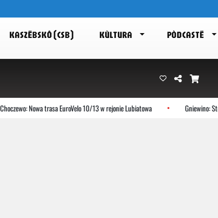
KASZËBSKÔ (CSB)
KÙLTURA
PÒDCASTË
oczewo: Nowa trasa EuroVelo 10/13 w rejonie Lubiatowa
Gniewino: Stol