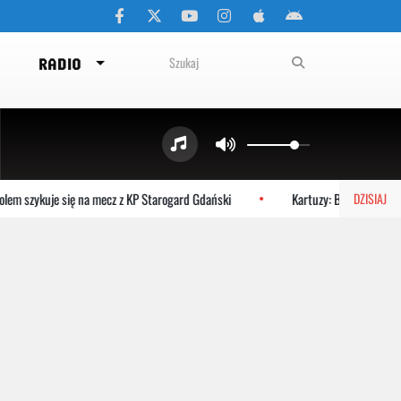
RADIO
em szykuje się na mecz z KP Starogard Gdański
Kartuzy: Bezpłatne spac
DZISIAJ