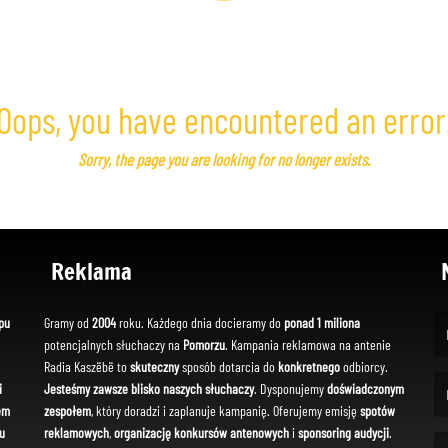
Oops, you have encountered an error
Sorry, the page you are looking for no longer exists.
Reklama
pu
Gramy od
2004
roku. Każdego dnia docieramy do
ponad 1 miliona
potencjalnych słuchaczy na
Pomorzu
. Kampania reklamowa na antenie
(Fi
Radia Kaszëbë to
skuteczny
sposób dotarcia do
konkretnego
odbiorcy.
i
Jesteśmy zawsze blisko naszych słuchaczy
. Dysponujemy
doświadczonym
em
zespołem
, który doradzi i zaplanuje kampanię. Oferujemy emisję
spotów
(Em
u
reklamowych
,
organizację konkursów antenowych
i
sponsoring audycji
.