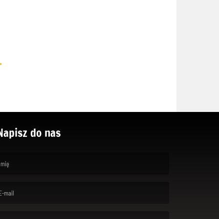
.
Napisz do nas
rst name is required )
ail is required. )