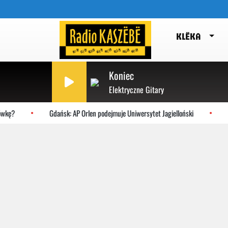
KLËKA
Koniec
Elektryczne Gitary
kę?
Gdańsk: AP Orlen podejmuje Uniwersytet Jagielloński
Ch