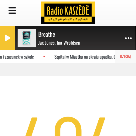
Breathe
Jax Jones, Ina Wroldsen
 i szacunek w szkole
Szpital w Miastku na skraju upadku. Co czeka pla
DZISIAJ