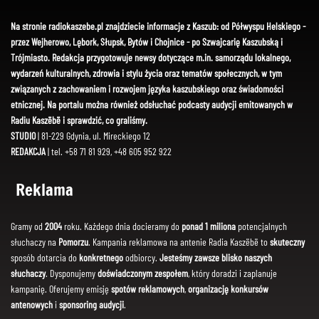
Na stronie radiokaszebe.pl znajdziecie informacje z Kaszub: od Półwyspu Helskiego -
przez Wejherowo, Lębork, Słupsk, Bytów i Chojnice - po Szwajcarię Kaszubską i
Trójmiasto. Redakcja przygotowuje newsy dotyczące m.in. samorządu lokalnego,
wydarzeń kulturalnych, zdrowia i stylu życia oraz tematów społecznych, w tym
związanych z zachowaniem i rozwojem języka kaszubskiego oraz świadomości
etnicznej. Na portalu można również odsłuchać podcasty audycji emitowanych w
Radiu Kaszëbë i sprawdzić, co graliśmy.
STUDIO
| 81-229 Gdynia, ul. Mireckiego 12
REDAKCJA
| tel. +58 71 81 929, +48 605 952 922
Reklama
Gramy od
2004
roku. Każdego dnia docieramy do
ponad 1 miliona
potencjalnych
słuchaczy na
Pomorzu
. Kampania reklamowa na antenie Radia Kaszëbë to
skuteczny
sposób dotarcia do
konkretnego
odbiorcy.
Jesteśmy zawsze blisko naszych
słuchaczy
. Dysponujemy
doświadczonym zespołem
, który doradzi i zaplanuje
kampanię. Oferujemy emisję
spotów reklamowych
,
organizację konkursów
antenowych
i
sponsoring audycji
.