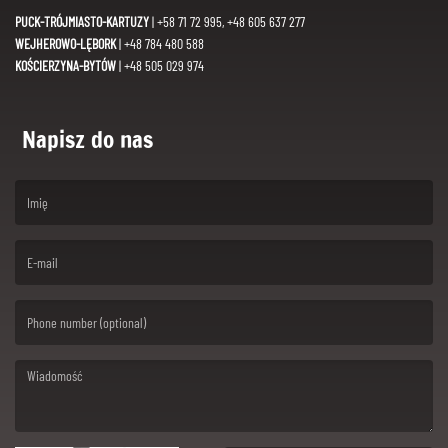
PUCK-TRÓJMIASTO-KARTUZY
| +58 71 72 995, +48 605 637 277
WEJHEROWO-LĘBORK
| +48 784 480 588
KOŚCIERZYNA-BYTÓW
| +48 505 029 974
Napisz do nas
(First name is required )
(Email is required. )
(Message is required. )