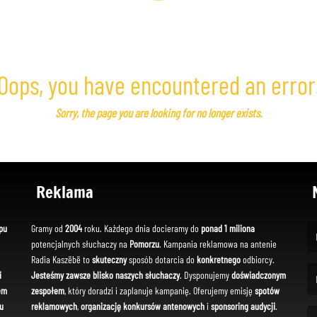
Oops, you have encountered an error
Sorry, the page you are looking for no longer exists.
Reklama
pu
Gramy od
2004
roku. Każdego dnia docieramy do
ponad 1 miliona
potencjalnych słuchaczy na
Pomorzu
. Kampania reklamowa na antenie
(Fi
Radia Kaszëbë to
skuteczny
sposób dotarcia do
konkretnego
odbiorcy.
i
Jesteśmy zawsze blisko naszych słuchaczy
. Dysponujemy
doświadczonym
em
zespołem
, który doradzi i zaplanuje kampanię. Oferujemy emisję
spotów
(Em
u
reklamowych
,
organizację konkursów antenowych
i
sponsoring audycji
.