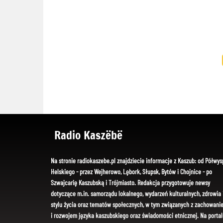
Radio Kaszëbë
Na stronie radiokaszebe.pl znajdziecie informacje z Kaszub: od Półwys
Helskiego - przez Wejherowo, Lębork, Słupsk, Bytów i Chojnice - po
Szwajcarię Kaszubską i Trójmiasto. Redakcja przygotowuje newsy
dotyczące m.in. samorządu lokalnego, wydarzeń kulturalnych, zdrowia 
stylu życia oraz tematów społecznych, w tym związanych z zachowani
i rozwojem języka kaszubskiego oraz świadomości etnicznej. Na portal