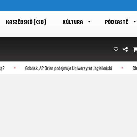
KASZËBSKÔ (CSB)
KÙLTURA
PÒDCASTË
?
Gdańsk: AP Orlen podejmuje Uniwersytet Jagielloński
Choc