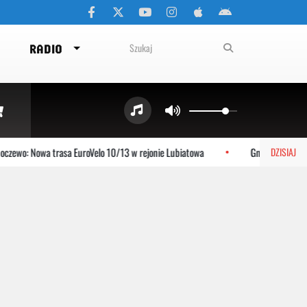
RADIO
zewo: Nowa trasa EuroVelo 10/13 w rejonie Lubiatowa
Gniewino: Stolem 
DZISIAJ