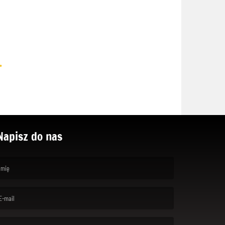
.
Napisz do nas
rst name is required )
ail is required. )