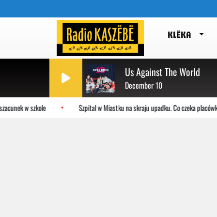
KLËKA
Us Against The World
December 10
zacunek w szkole
Szpital w Miastku na skraju upadku. Co czeka placówkę