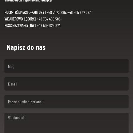
PUCK-TRÓJMIASTO-KARTUZY
| +58 71 72 995, +48 605 637 277
WEJHEROWO-LĘBORK
| +48 784 480 588
KOŚCIERZYNA-BYTÓW
| +48 505 029 974
Napisz do nas
(First name is required )
(Email is required. )