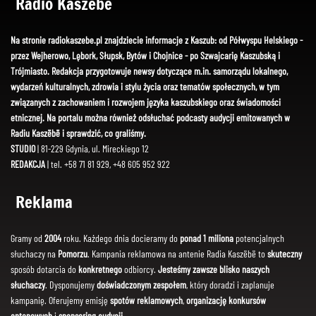
Radio Kaszëbë
Na stronie radiokaszebe.pl znajdziecie informacje z Kaszub: od Półwyspu Helskiego -
przez Wejherowo, Lębork, Słupsk, Bytów i Chojnice - po Szwajcarię Kaszubską i
Trójmiasto. Redakcja przygotowuje newsy dotyczące m.in. samorządu lokalnego,
wydarzeń kulturalnych, zdrowia i stylu życia oraz tematów społecznych, w tym
związanych z zachowaniem i rozwojem języka kaszubskiego oraz świadomości
etnicznej. Na portalu można również odsłuchać podcasty audycji emitowanych w
Radiu Kaszëbë i sprawdzić, co graliśmy.
STUDIO
| 81-229 Gdynia, ul. Mireckiego 12
REDAKCJA
| tel. +58 71 81 929, +48 605 952 922
Reklama
Gramy od
2004
roku. Każdego dnia docieramy do
ponad 1 miliona
potencjalnych
słuchaczy na
Pomorzu
. Kampania reklamowa na antenie Radia Kaszëbë to
skuteczny
sposób dotarcia do
konkretnego
odbiorcy.
Jesteśmy zawsze blisko naszych
słuchaczy
. Dysponujemy
doświadczonym zespołem
, który doradzi i zaplanuje
kampanię. Oferujemy emisję
spotów reklamowych
,
organizację konkursów
antenowych
i
sponsoring audycji
.