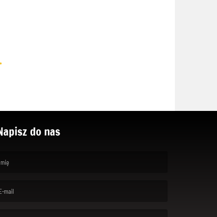
.
Napisz do nas
rst name is required )
ail is required. )