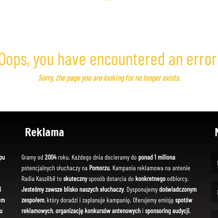
Oops, you have encountered an error
Sorry, the page you are looking for no longer exists.
Reklama
pu
Gramy od
2004
roku. Każdego dnia docieramy do
ponad 1 miliona
potencjalnych słuchaczy na
Pomorzu
. Kampania reklamowa na antenie
(Fi
Radia Kaszëbë to
skuteczny
sposób dotarcia do
konkretnego
odbiorcy.
i
Jesteśmy zawsze blisko naszych słuchaczy
. Dysponujemy
doświadczonym
em
zespołem
, który doradzi i zaplanuje kampanię. Oferujemy emisję
spotów
(Em
u
reklamowych
,
organizację konkursów antenowych
i
sponsoring audycji
.