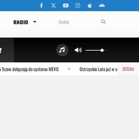
RADIO
Tczew dołączają do systemu MEVO
Ostrzyckie Lato już w sobotę! Gwiazdy i
DZISIAJ