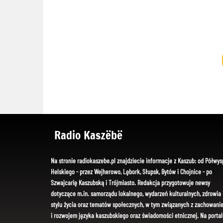
Radio Kaszëbë
Na stronie radiokaszebe.pl znajdziecie informacje z Kaszub: od Półwys
Helskiego - przez Wejherowo, Lębork, Słupsk, Bytów i Chojnice - po
Szwajcarię Kaszubską i Trójmiasto. Redakcja przygotowuje newsy
dotyczące m.in. samorządu lokalnego, wydarzeń kulturalnych, zdrowia 
stylu życia oraz tematów społecznych, w tym związanych z zachowani
i rozwojem języka kaszubskiego oraz świadomości etnicznej. Na portal