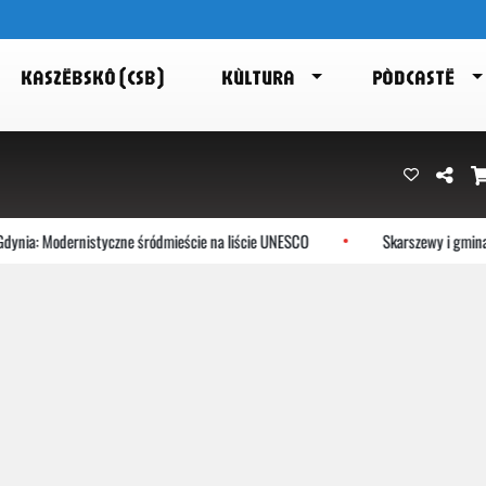
KASZËBSKÔ (CSB)
KÙLTURA
PÒDCASTË
nia: Modernistyczne śródmieście na liście UNESCO
Skarszewy i gmina 