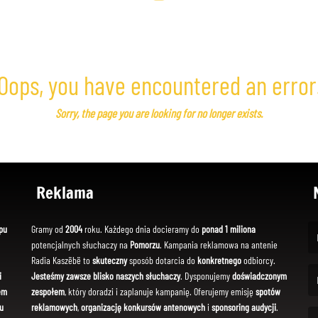
Oops, you have encountered an error
Sorry, the page you are looking for no longer exists.
Reklama
pu
Gramy od
2004
roku. Każdego dnia docieramy do
ponad 1 miliona
potencjalnych słuchaczy na
Pomorzu
. Kampania reklamowa na antenie
(Fi
Radia Kaszëbë to
skuteczny
sposób dotarcia do
konkretnego
odbiorcy.
i
Jesteśmy zawsze blisko naszych słuchaczy
. Dysponujemy
doświadczonym
em
zespołem
, który doradzi i zaplanuje kampanię. Oferujemy emisję
spotów
(Em
u
reklamowych
,
organizację konkursów antenowych
i
sponsoring audycji
.