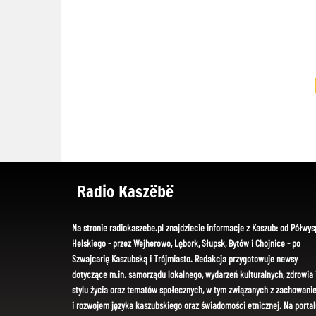
Radio Kaszëbë
Na stronie radiokaszebe.pl znajdziecie informacje z Kaszub: od Półwys
Helskiego - przez Wejherowo, Lębork, Słupsk, Bytów i Chojnice - po
Szwajcarię Kaszubską i Trójmiasto. Redakcja przygotowuje newsy
dotyczące m.in. samorządu lokalnego, wydarzeń kulturalnych, zdrowia 
stylu życia oraz tematów społecznych, w tym związanych z zachowani
i rozwojem języka kaszubskiego oraz świadomości etnicznej. Na portal