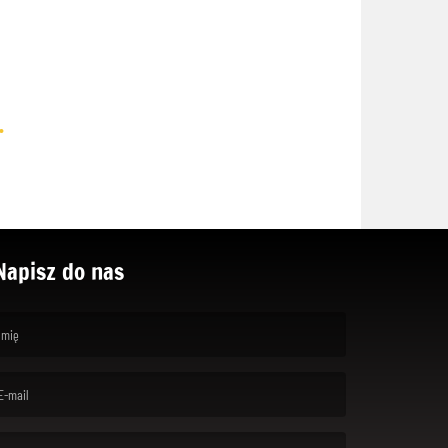
.
Napisz do nas
rst name is required )
ail is required. )