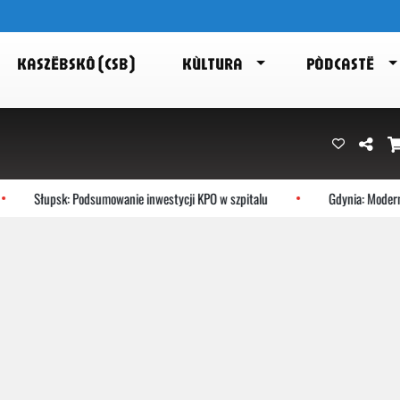
KASZËBSKÔ (CSB)
KÙLTURA
PÒDCASTË
Słupsk: Podsumowanie inwestycji KPO w szpitalu
Gdynia: Modernis