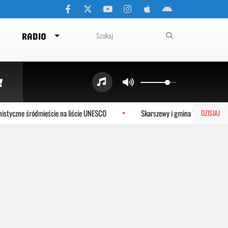
RADIO
tyczne śródmieście na liście UNESCO
Skarszewy i gmina Tczew dołącza
DZISIAJ