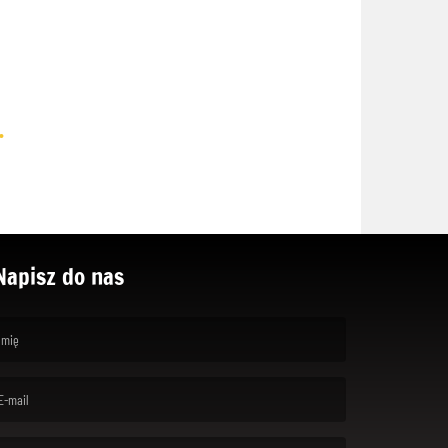
.
Napisz do nas
rst name is required )
ail is required. )