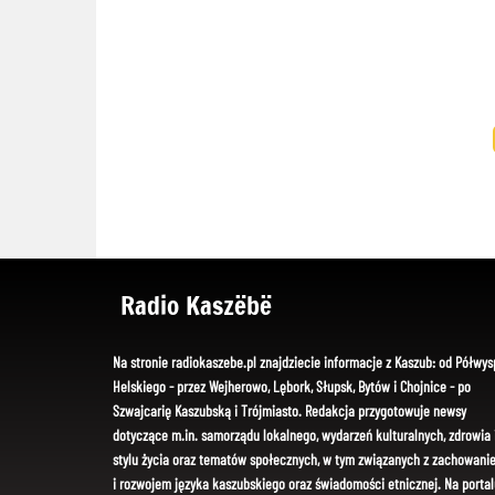
Radio Kaszëbë
Na stronie radiokaszebe.pl znajdziecie informacje z Kaszub: od Półwys
Helskiego - przez Wejherowo, Lębork, Słupsk, Bytów i Chojnice - po
Szwajcarię Kaszubską i Trójmiasto. Redakcja przygotowuje newsy
dotyczące m.in. samorządu lokalnego, wydarzeń kulturalnych, zdrowia 
stylu życia oraz tematów społecznych, w tym związanych z zachowani
i rozwojem języka kaszubskiego oraz świadomości etnicznej. Na portal