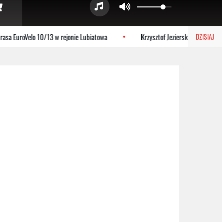
a EuroVelo 10/13 w rejonie Lubiatowa
Krzysztof Jezierski o planie Sto
DZISIAJ