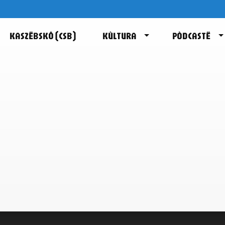
KASZËBSKÔ (CSB)
KÙLTURA
PÒDCASTË