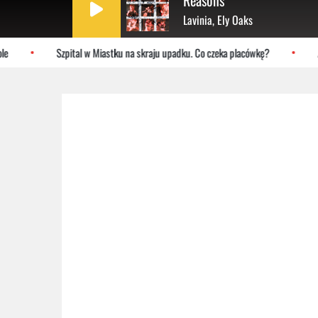
Reasons
Lavinia, Ely Oaks
Szpital w Miastku na skraju upadku. Co czeka placówkę?
AP