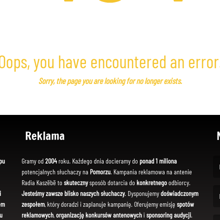
Oops, you have encountered an error
Sorry, the page you are looking for no longer exists.
Reklama
pu
Gramy od
2004
roku. Każdego dnia docieramy do
ponad 1 miliona
potencjalnych słuchaczy na
Pomorzu
. Kampania reklamowa na antenie
(Fi
Radia Kaszëbë to
skuteczny
sposób dotarcia do
konkretnego
odbiorcy.
i
Jesteśmy zawsze blisko naszych słuchaczy
. Dysponujemy
doświadczonym
em
zespołem
, który doradzi i zaplanuje kampanię. Oferujemy emisję
spotów
(Em
u
reklamowych
,
organizację konkursów antenowych
i
sponsoring audycji
.