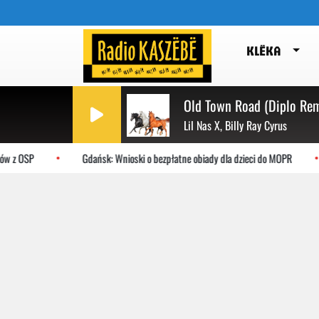
KLËKA
Old Town Road (Diplo Rem
Lil Nas X, Billy Ray Cyrus
w z OSP
Gdańsk: Wnioski o bezpłatne obiady dla dzieci do MOPR