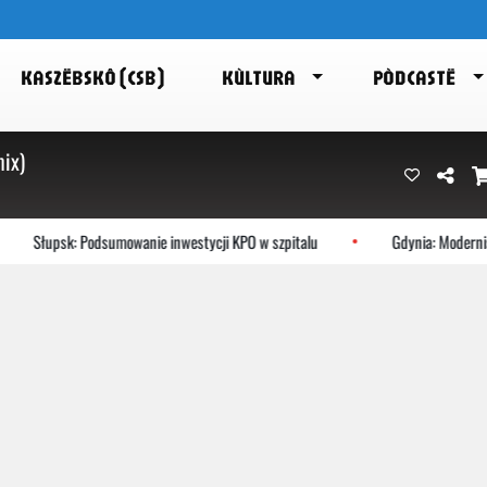
KASZËBSKÔ (CSB)
KÙLTURA
PÒDCASTË
ix)
Słupsk: Podsumowanie inwestycji KPO w szpitalu
Gdynia: Modernist