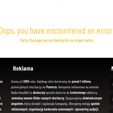
Oops, you have encountered an error
Sorry, the page you are looking for no longer exists.
Reklama
pu
Gramy od
2004
roku. Każdego dnia docieramy do
ponad 1 miliona
potencjalnych słuchaczy na
Pomorzu
. Kampania reklamowa na antenie
(Fi
Radia Kaszëbë to
skuteczny
sposób dotarcia do
konkretnego
odbiorcy.
i
Jesteśmy zawsze blisko naszych słuchaczy
. Dysponujemy
doświadczonym
em
zespołem
, który doradzi i zaplanuje kampanię. Oferujemy emisję
spotów
(Em
u
reklamowych
,
organizację konkursów antenowych
i
sponsoring audycji
.