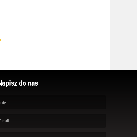
.
Napisz do nas
rst name is required )
ail is required. )