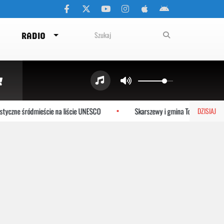
RADIO
yczne śródmieście na liście UNESCO
Skarszewy i gmina Tczew dołączają
DZISIAJ