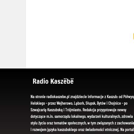
Radio Kaszëbë
Na stronie radiokaszebe.pl znajdziecie informacje z Kaszub: od Półwys
Helskiego - przez Wejherowo, Lębork, Słupsk, Bytów i Chojnice - po
Szwajcarię Kaszubską i Trójmiasto. Redakcja przygotowuje newsy
dotyczące m.in. samorządu lokalnego, wydarzeń kulturalnych, zdrowia 
stylu życia oraz tematów społecznych, w tym związanych z zachowani
i rozwojem języka kaszubskiego oraz świadomości etnicznej. Na portal