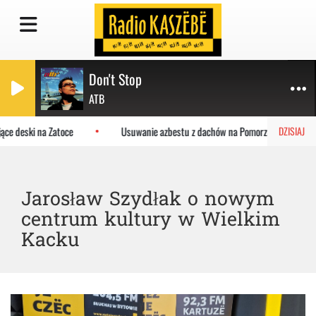
Don't Stop
ATB
e deski na Zatoce
Usuwanie azbestu z dachów na Pomorzu. Ruszył nab
DZISIAJ
Jarosław Szydłak o nowym
centrum kultury w Wielkim
Kacku