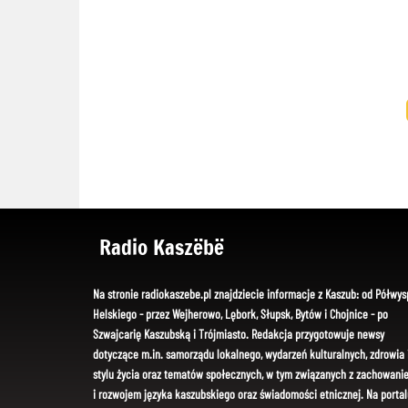
Radio Kaszëbë
Na stronie radiokaszebe.pl znajdziecie informacje z Kaszub: od Półwys
Helskiego - przez Wejherowo, Lębork, Słupsk, Bytów i Chojnice - po
Szwajcarię Kaszubską i Trójmiasto. Redakcja przygotowuje newsy
dotyczące m.in. samorządu lokalnego, wydarzeń kulturalnych, zdrowia 
stylu życia oraz tematów społecznych, w tym związanych z zachowani
i rozwojem języka kaszubskiego oraz świadomości etnicznej. Na portal