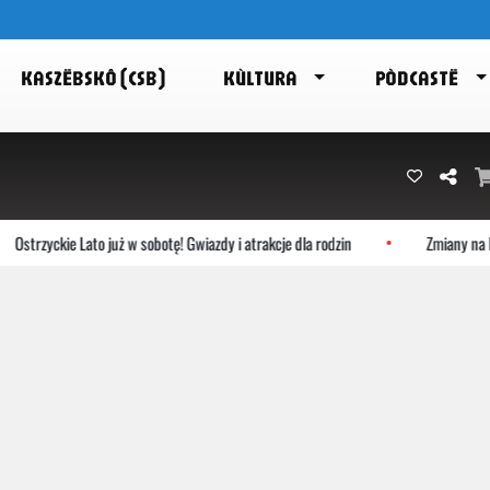
KASZËBSKÔ (CSB)
KÙLTURA
PÒDCASTË
Ostrzyckie Lato już w sobotę! Gwiazdy i atrakcje dla rodzin
Zmiany na ke