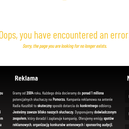
Oops, you have encountered an error
Sorry, the page you are looking for no longer exists.
Reklama
pu
Gramy od
2004
roku. Każdego dnia docieramy do
ponad 1 miliona
potencjalnych słuchaczy na
Pomorzu
. Kampania reklamowa na antenie
(Fi
Radia Kaszëbë to
skuteczny
sposób dotarcia do
konkretnego
odbiorcy.
i
Jesteśmy zawsze blisko naszych słuchaczy
. Dysponujemy
doświadczonym
em
zespołem
, który doradzi i zaplanuje kampanię. Oferujemy emisję
spotów
(Em
u
reklamowych
,
organizację konkursów antenowych
i
sponsoring audycji
.