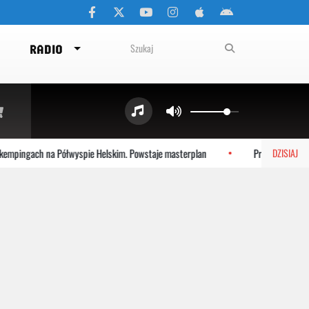
RADIO
mpingach na Półwyspie Helskim. Powstaje masterplan
Prace na plaży w
DZISIAJ