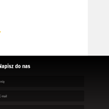
.
Napisz do nas
rst name is required )
ail is required. )