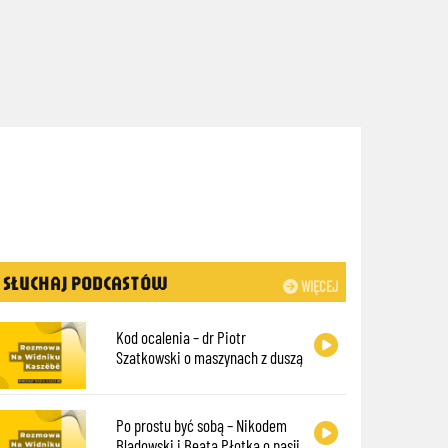
SŁUCHAJ PODCASTÓW
WIĘCEJ
Kod ocalenia – dr Piotr
Szatkowski o maszynach z duszą
Po prostu być sobą – Nikodem
Bladowski i Beata Płotka o pasji