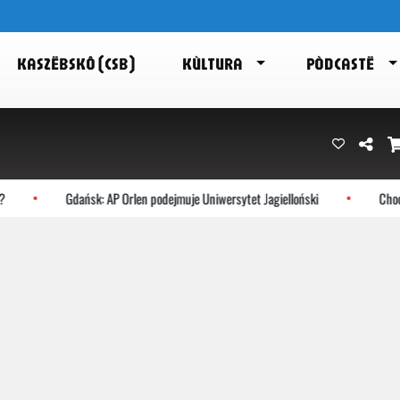
KASZËBSKÔ (CSB)
KÙLTURA
PÒDCASTË
Gdańsk: AP Orlen podejmuje Uniwersytet Jagielloński
Choczewo