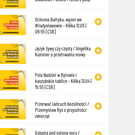
Ochrona Bałtyku, węzeł we
Władysławowie – Klëka 12.05 |
09:55 [CSB]
Język żywy czy czysty / Angelika
Kummer o przetrwaniu mowy
Pola Nadziei w Bytowie i
kaszubskie tablice – Klëka 13.04 |
15:55 [CSB]
Przerwać łańcuch bezsilności /
Przemysław Ryś o przyszłości
zwierząt
Golgota pod osłoną nocy /