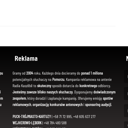
Reklama
pu
Gramy od
2004
roku. Każdego dnia docieramy do
ponad 1 miliona
potencjalnych słuchaczy na
Pomorzu
. Kampania reklamowa na antenie
(Fi
Radia Kaszëbë to
skuteczny
sposób dotarcia do
konkretnego
odbiorcy.
i
Jesteśmy zawsze blisko naszych słuchaczy
. Dysponujemy
doświadczonym
em
zespołem
, który doradzi i zaplanuje kampanię. Oferujemy emisję
spotów
(Em
u
reklamowych
,
organizację konkursów antenowych
i
sponsoring audycji
.
PUCK-TRÓJMIASTO-KARTUZY
| +58 71 72 995, +48 605 637 277
WEJHEROWO-LĘBORK
| +48 784 480 588