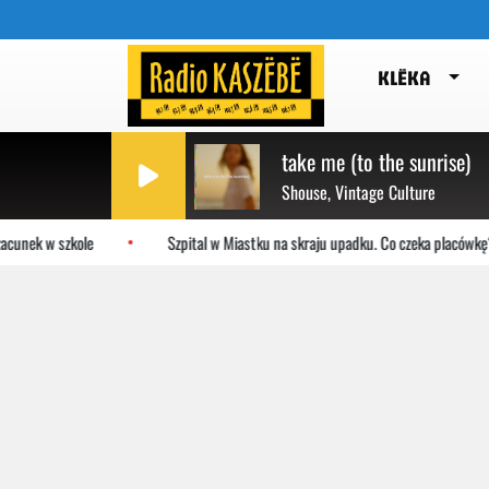
KLËKA
take me (to the sunrise)
Shouse, Vintage Culture
nek w szkole
Szpital w Miastku na skraju upadku. Co czeka placówkę?