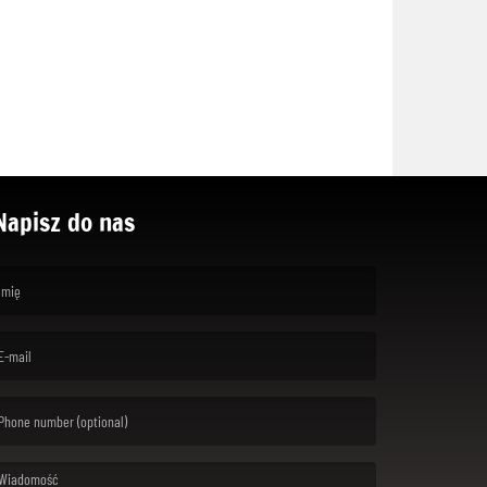
Napisz do nas
rst name is required )
ail is required. )