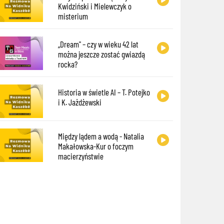
Kwidziński i Mielewczyk o
misterium
„Dream" – czy w wieku 42 lat
można jeszcze zostać gwiazdą
rocka?
Historia w świetle AI – T. Potejko
i K. Jażdżewski
Między lądem a wodą - Natalia
Makałowska-Kur o foczym
macierzyństwie