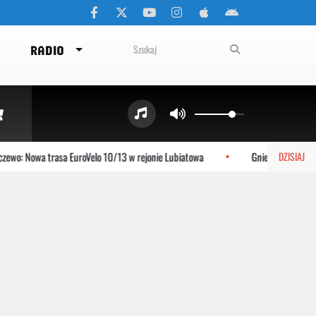
RADIO
: Nowa trasa EuroVelo 10/13 w rejonie Lubiatowa
Gniewino: Stolem szy
DZISIAJ