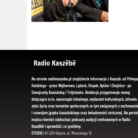
Radio Kaszëbë
Na stronie radiokaszebe.pl znajdziecie informacje z Kaszub: od Półwys
Helskiego - przez Wejherowo, Lębork, Słupsk, Bytów i Chojnice - po
Szwajcarię Kaszubską i Trójmiasto. Redakcja przygotowuje newsy
dotyczące m.in. samorządu lokalnego, wydarzeń kulturalnych, zdrowia 
stylu życia oraz tematów społecznych, w tym związanych z zachowani
i rozwojem języka kaszubskiego oraz świadomości etnicznej. Na portal
można również odsłuchać podcasty audycji emitowanych w Radiu
Kaszëbë i sprawdzić, co graliśmy.
STUDIO
| 81-229 Gdynia, ul. Mireckiego 12