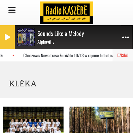
Sounds Like a Melody
Alphaville
Choczewo: Nowa trasa EuroVelo 10/13 w rejonie Lubiatowa
Gn
DZISIAJ
KLËKA