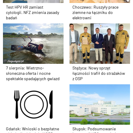
Test HPV HR zamiast
Choczewo: Ruszyły prace
cytologii. NFZ zmienia zasady
ziemne na łączniku do
badań
elektrowni
Stężyca: Nowy sprzęt
7 sierpnia: Wietrzno-
łączności trafił do strażaków
słoneczna oferta i nocne
z OSP
spektakle spadających gwiazd
Gdańsk: Wnioski o bezpłatne
Słupsk: Podsumowanie