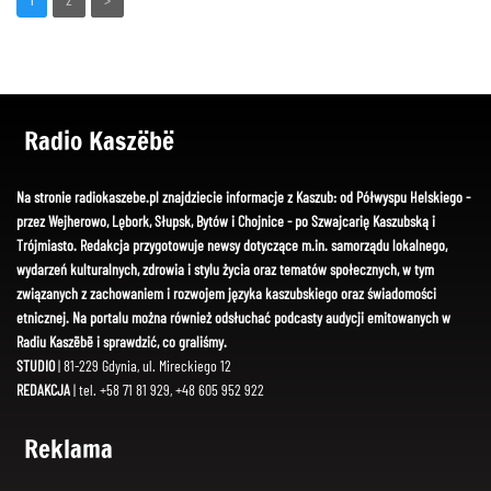
Radio Kaszëbë
Na stronie radiokaszebe.pl znajdziecie informacje z Kaszub: od Półwyspu Helskiego -
przez Wejherowo, Lębork, Słupsk, Bytów i Chojnice - po Szwajcarię Kaszubską i
Trójmiasto. Redakcja przygotowuje newsy dotyczące m.in. samorządu lokalnego,
wydarzeń kulturalnych, zdrowia i stylu życia oraz tematów społecznych, w tym
związanych z zachowaniem i rozwojem języka kaszubskiego oraz świadomości
etnicznej. Na portalu można również odsłuchać podcasty audycji emitowanych w
Radiu Kaszëbë i sprawdzić, co graliśmy.
STUDIO
| 81-229 Gdynia, ul. Mireckiego 12
REDAKCJA
| tel. +58 71 81 929, +48 605 952 922
Reklama