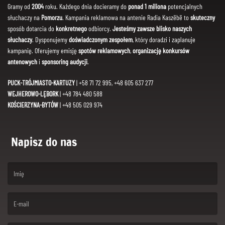
Gramy od
2004
roku. Każdego dnia docieramy do
ponad 1 miliona
potencjalnych
słuchaczy na
Pomorzu
. Kampania reklamowa na antenie Radia Kaszëbë to
skuteczny
sposób dotarcia do
konkretnego
odbiorcy.
Jesteśmy zawsze blisko naszych
słuchaczy
. Dysponujemy
doświadczonym zespołem
, który doradzi i zaplanuje
kampanię. Oferujemy emisję
spotów reklamowych
,
organizację konkursów
antenowych
i
sponsoring audycji
.
PUCK-TRÓJMIASTO-KARTUZY
| +58 71 72 995, +48 605 637 277
WEJHEROWO-LĘBORK
| +48 784 480 588
KOŚCIERZYNA-BYTÓW
| +48 505 029 974
Napisz do nas
(First name is required )
(Email is required. )