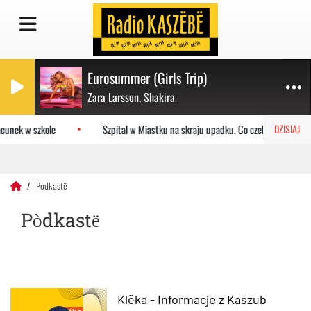
Eurosummer (Girls Trip)
Zara Larsson, Shakira
unek w szkole
Szpital w Miastku na skraju upadku. Co czeka placówkę?
DZISIAJ
Pòdkastë
Pòdkastë
Klëka - Informacje z Kaszub