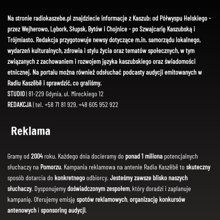
Na stronie radiokaszebe.pl znajdziecie informacje z Kaszub: od Półwyspu Helskiego -
przez Wejherowo, Lębork, Słupsk, Bytów i Chojnice - po Szwajcarię Kaszubską i
Trójmiasto. Redakcja przygotowuje newsy dotyczące m.in. samorządu lokalnego,
wydarzeń kulturalnych, zdrowia i stylu życia oraz tematów społecznych, w tym
związanych z zachowaniem i rozwojem języka kaszubskiego oraz świadomości
etnicznej. Na portalu można również odsłuchać podcasty audycji emitowanych w
Radiu Kaszëbë i sprawdzić, co graliśmy.
STUDIO
| 81-229 Gdynia, ul. Mireckiego 12
REDAKCJA
| tel. +58 71 81 929, +48 605 952 922
Reklama
Gramy od
2004
roku. Każdego dnia docieramy do
ponad 1 miliona
potencjalnych
słuchaczy na
Pomorzu
. Kampania reklamowa na antenie Radia Kaszëbë to
skuteczny
sposób dotarcia do
konkretnego
odbiorcy.
Jesteśmy zawsze blisko naszych
słuchaczy
. Dysponujemy
doświadczonym zespołem
, który doradzi i zaplanuje
kampanię. Oferujemy emisję
spotów reklamowych
,
organizację konkursów
antenowych
i
sponsoring audycji
.