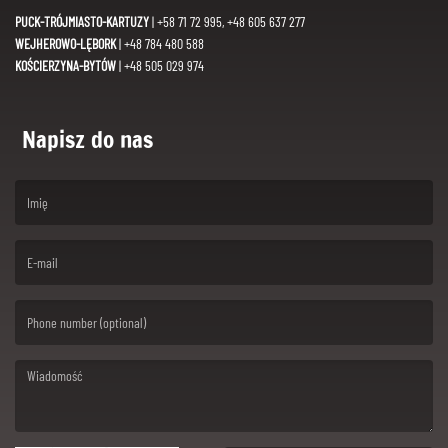
PUCK-TRÓJMIASTO-KARTUZY
| +58 71 72 995, +48 605 637 277
WEJHEROWO-LĘBORK
| +48 784 480 588
KOŚCIERZYNA-BYTÓW
| +48 505 029 974
Napisz do nas
(First name is required )
(Email is required. )
(Message is required. )